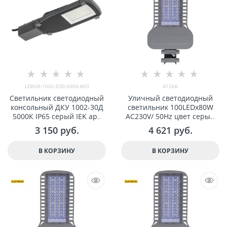
LDKU0-1002-030-5000-K03
41266
Светильник светодиодный
Уличный светодиодный
консольный ДКУ 1002-30Д
светильник 100LEDx80W
5000К IP65 серый IEK арт
AC230V/ 50Hz цвет серый
LDKU0-1002-030-5000-K03
(IP65), SP3050 арт 41266
3 150
 руб.
4 621
 руб.
В КОРЗИНУ
В КОРЗИНУ