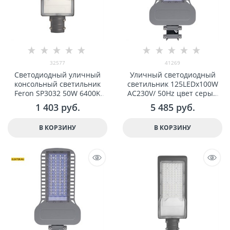
32577
41269
Светодиодный уличный
Уличный светодиодный
консольный светильник
светильник 125LEDx100W
Feron SP3032 50W 6400K
AC230V/ 50Hz цвет серый
230V, черный арт 32577
(IP65), SP3050 арт 41269
1 403
 руб.
5 485
 руб.
В КОРЗИНУ
В КОРЗИНУ