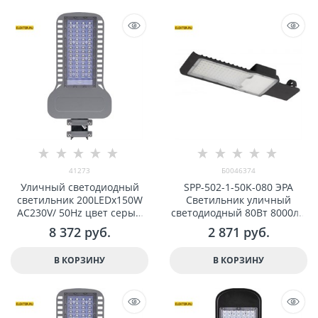
41273
Б0046374
Уличный светодиодный
SPP-502-1-50K-080 ЭРА
светильник 200LEDx150W
Светильник уличный
AC230V/ 50Hz цвет серый
светодиодный 80Вт 8000лм
(IP65), SP3050 арт 41273
5000К КСС "Ш" 48мм,
8 372
 руб.
2 871
 руб.
установка до 15м арт
Б0046374
В КОРЗИНУ
В КОРЗИНУ