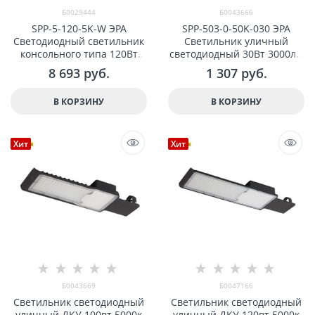
Б0029444
Б0043666
SPP-5-120-5K-W ЭРА
SPP-503-0-50K-030 ЭРА
Светодиодный светильник
Светильник уличный
консольного типа 120Вт
светодиодный 30Вт 3000лм
IP65 13200лм 5000К
5000К КСС "Ш-с" DOB-SMD
8 693
 руб.
1 307
 руб.
720x280x100 Б0029444
48мм арт Б0043666
В КОРЗИНУ
В КОРЗИНУ
Хит
Хит
Б0043669
Б0047166
Светильник светодиодный
Светильник светодиодный
уличный ДКУ 100вт 5000к
уличный ДКУ 120вт 5000к