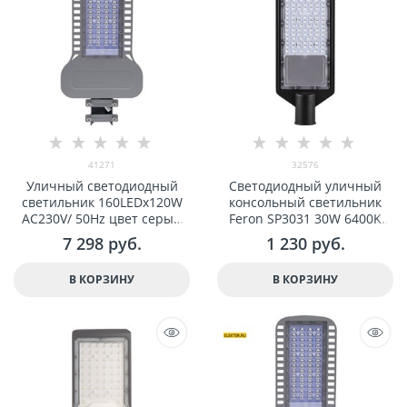
41271
32576
Уличный светодиодный
Светодиодный уличный
светильник 160LEDx120W
консольный светильник
AC230V/ 50Hz цвет серый
Feron SP3031 30W 6400K
(IP65), SP3050 арт 41271
230V, черный арт 32576
7 298
 руб.
1 230
 руб.
В КОРЗИНУ
В КОРЗИНУ