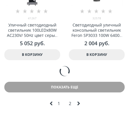
41267
32578
Уличный светодиодный
Светодиодный уличный
светильник 100LEDx80W
консольный светильник
AC230V/ 50Hz цвет серый
Feron SP3033 100W 6400K
(IP65), SP3050 арт 41267
230V, черный арт 32578
5 052
 руб.
2 004
 руб.
В КОРЗИНУ
В КОРЗИНУ
ПОКАЗАТЬ ЕЩЕ
1
2