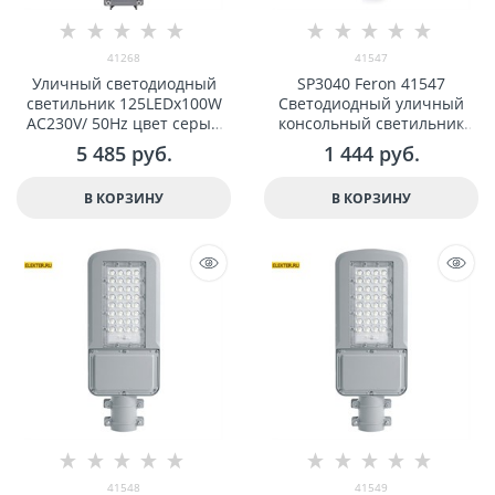
41268
41547
Уличный светодиодный
SP3040 Feron 41547
светильник 125LEDx100W
Светодиодный уличный
AC230V/ 50Hz цвет серый
консольный светильник
(IP65), SP3050 арт 41268
30W 5000K, серый
5 485
 руб.
1 444
 руб.
В КОРЗИНУ
В КОРЗИНУ
41548
41549