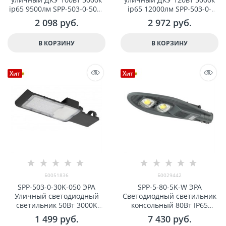
ip65 9500лм SPP-503-0-50K-
ip65 12000лм SPP-503-0-
100 ЭРА КСС "Ш" 48мм арт
50K-120 ЭРА КСС "Ш-с"
2 098
 руб.
2 972
 руб.
Б0043669
DOB-SMD 48/60мм арт
Б0047166
В КОРЗИНУ
В КОРЗИНУ
Хит
Хит
Б0051836
Б0029442
SPP-503-0-30K-050 ЭРА
SPP-5-80-5K-W ЭРА
Уличный светодиодный
Светодиодный светильник
светильник 50Вт 3000K
консольный 80Вт IP65
5000Лм КСС "Ш-с" DOB-
8800лм 5000К 620x245x70
1 499
 руб.
7 430
 руб.
SMD 48мм арт Б0051836
арт Б0029442