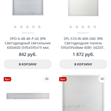
Б0026954
Б0048927
SPO-6-48-4K-P (4) ЭРА
SPL-510-W-40K-040 ЭРА
Светодиодный светильник
Светодиодная панель
600х600 (595x595x19 мм)
595x595x8мм 40Вт 3420Лм
48Вт 4000К Армстронг,
4000К IP40 Белая без
842
 руб.
1 872
 руб.
Призма Б0026954
драйвера арт Б0048927
В КОРЗИНУ
В КОРЗИНУ
Хит
Хит