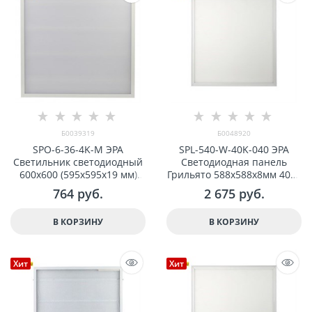
Б0039319
Б0048920
SPO-6-36-4K-M ЭРА
SPL-540-W-40K-040 ЭРА
Светильник светодиодный
Светодиодная панель
600х600 (595x595x19 мм)
Грильято 588x588x8мм 40Вт
36Вт 4000К IP40 Армстронг,
3420Лм 4000К Белая без
764
 руб.
2 675
 руб.
Матовый Б0039319
драйвера арт Б0048920
В КОРЗИНУ
В КОРЗИНУ
Хит
Хит