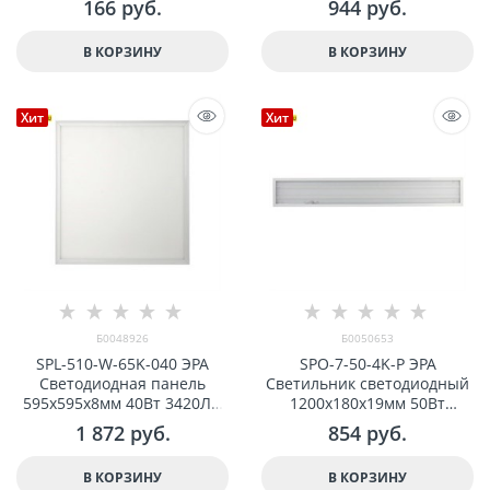
166
 руб.
944
 руб.
Б0050652
В КОРЗИНУ
В КОРЗИНУ
Хит
Хит
Б0048926
Б0050653
SPL-510-W-65K-040 ЭРА
SPO-7-50-4K-P ЭРА
Светодиодная панель
Светильник светодиодный
595x595x8мм 40Вт 3420Лм
1200x180x19мм 50Вт
6500К IP40 Белая без
4500Лм 4000K призма арт
1 872
 руб.
854
 руб.
драйвера арт Б0048926
Б0050653
В КОРЗИНУ
В КОРЗИНУ