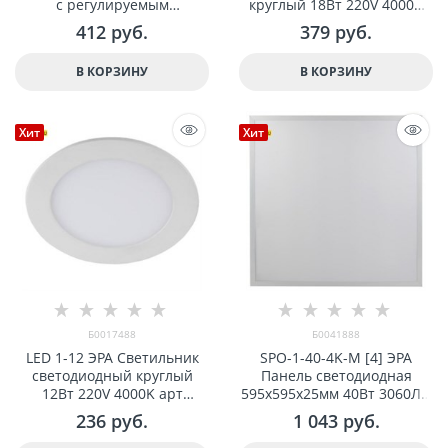
с регулируемым
круглый 18Вт 220V 4000K
монтажным диаметром (до
арт Б0019459
412
 руб.
379
 руб.
160мм) 14W арт 29727
В КОРЗИНУ
В КОРЗИНУ
Хит
Хит
Б0017488
Б0041888
LED 1-12 ЭРА Светильник
SPO-1-40-4K-M [4] ЭРА
светодиодный круглый
Панель светодиодная
12Вт 220V 4000K арт
595x595x25мм 40Вт 3060Лм
Б0017488
4000К матовый арт
236
 руб.
1 043
 руб.
Б0041888