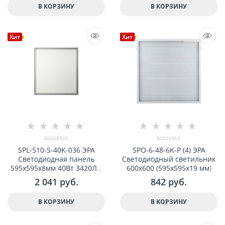
В КОРЗИНУ
В КОРЗИНУ
Хит
Хит
Б0048925
Б0026955
SPL-510-S-40K-036 ЭРА
SPO-6-48-6K-P (4) ЭРА
Светодиодная панель
Светодиодный светильник
595x595x8мм 40Вт 3420Лм
600х600 (595x595x19 мм)
4000К IP40 Серебро без
48Вт 6500К Армстронг,
2 041
 руб.
842
 руб.
драйвера арт Б0048925
Призма Б0026955
В КОРЗИНУ
В КОРЗИНУ