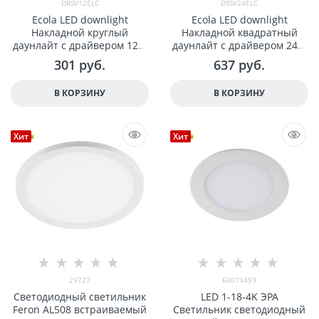
DRSV12ELC
DSSV24ELC
Ecola LED downlight
Ecola LED downlight
Накладной круглый
Накладной квадратный
даунлайт с драйвером 12W
даунлайт с драйвером 24W
220V 4200K 170x32 арт
220V 4200K 300x300x32 арт
301
 руб.
637
 руб.
DRSV12ELC
DSSV24ELC
В КОРЗИНУ
В КОРЗИНУ
Хит
Хит
29727
Б0019459
Светодиодный светильник
LED 1-18-4K ЭРА
Feron AL508 встраиваемый
Светильник светодиодный