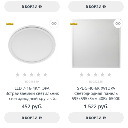
В КОРЗИНУ
В КОРЗИНУ
Б0046899
Б0032635
LED 7-16-4K/1 ЭРА
SPL-5-40-6K (W) ЭРА
Встраиваемый светильник
Светодиодная панель
светодиодный круглый
595x595x8мм 40Вт 6500К
16Вт регулируемый 220V
3600Лм IP40 Белая без
452
 руб.
1 522
 руб.
4000K арт Б0046899
драйвера арт Б0032635
В КОРЗИНУ
В КОРЗИНУ