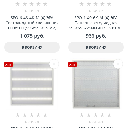
Б0035359
Б0041887
SPO-6-48-4K-M (4) ЭРА
SPO-1-40-6K-M [4] ЭРА
Светодиодный светильник
Панель светодиодная
600х600 (595x595x19 мм)
595x595x25мм 40Вт 3060Лм
48Вт 4000К Армстронг,
6500К матовый арт
1 075
 руб.
966
 руб.
Матовый Б0035359
Б0041887
В КОРЗИНУ
В КОРЗИНУ
Хит
Хит
Б0035360
Б0047783