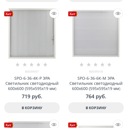
Хит
Хит
Б0039057
Б0039318
SPO-6-36-4K-P ЭРА
SPO-6-36-6K-M ЭРА
Светильник светодиодный
Светильник светодиодный
600х600 (595x595x19 мм)
600х600 (595x595x19 мм)
36Вт 4000К IP40 Армстронг,
36Вт 6500К IP40 Армстронг,
719
 руб.
764
 руб.
Призма Б0039057
Матовый Б0039318
В КОРЗИНУ
В КОРЗИНУ
Хит
Хит