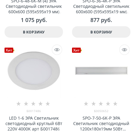
SPO-6-48-6K-M (4) ЭРА
SPO-6-36-4K-P ЭРА
Светодиодный светильник
Светодиодный светильник
600х600 (595x595x19 мм)
600х600 (595x595x19 мм)
48Вт 6500К Армстронг,
36Вт 4000К Армстронг,
1 075
 руб.
877
 руб.
Матовый Б0035360
Призма, с коннектором для
БАП Б0047783
В КОРЗИНУ
В КОРЗИНУ
Хит
Хит
Б0017486
Б0050652
LED 1-6 ЭРА Светильник
SPO-7-50-6K-P ЭРА
светодиодный круглый 6Вт
Светильник светодиодный
220V 4000K арт Б0017486
1200x180x19мм 50Вт
4500Лм 6000К призма арт