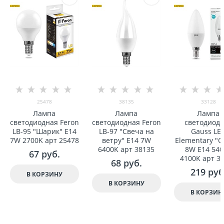
25478
38135
33128
Лампа
Лампа
Лампа
светодиодная Feron
светодиодная Feron
светодиод
LB-95 "Шарик" E14
LB-97 "Свеча на
Gauss LE
7W 2700K арт 25478
ветру" E14 7W
Elementary "С
6400K арт 38135
8W E14 540
67
 руб.
4100K арт 3
68
 руб.
219
 руб
В КОРЗИНУ
В КОРЗИНУ
В КОРЗИН