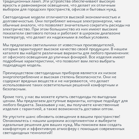
традиционных ламп. Эти устройства обеспечивают высокую
яркость и равномерное освещение, что делает их отличным
выбором для городских пространств, офисов и бытовых нужд.
Светодиодные модели отличаются высокой экономичностью и
долговечностью. Они потребляют меньше электроэнергии, чем
обычные аналоги, что позволяет значительно сократить расходы на
электричество. При этом большинство из них имеют высокие
показатели светового потока и работают в широком диапазоне
температур, что делает их надежными в любых условиях.
Мы предлагаем светильники от известных производителей,
которые гарантируют высокое качество своей продукции. В нашем
каталоге вы найдете различные варианты для любого применения:
от офисного освещения до уличных фонарей. Все изделия имеют
подробные характеристики, что позволит вам легко выбрать
подходящую модель.
Преимуществом светодиодных приборов является их низкое
энергопотребление и высокая степень безопасности. Они не
содержат вредных веществ и не нагреваются, что делает
использование таких осветительных решений комфортным и
безопасным.
Кроме того, у нас вы можете купить светодиоды по выгодным
ценам. Мы предлагаем доступные варианты, которые подойдут для
любого бюджета. Заказывая у нас, вы получаете качественные
изделия с гарантией, а также возможность доставки оптом.
Не упустите шанс обновить освещение в вашем пространстве!
Ознакомьтесь с нашим широким ассортиментом и выберите
идеальные решения для ваших нужд. Мы поможем вам создать
комфортную и эффективную атмосферу с помощью современных
светодиодных технологий!