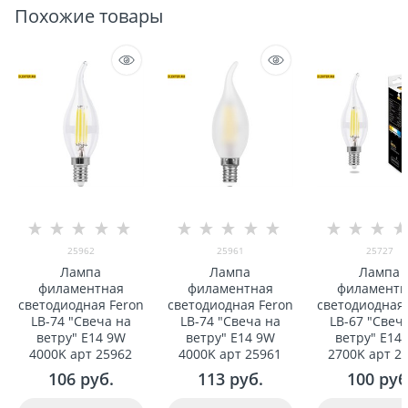
Похожие товары
25962
25961
25727
Лампа
Лампа
Лампа
филаментная
филаментная
филаментн
светодиодная Feron
светодиодная Feron
светодиодная 
LB-74 "Свеча на
LB-74 "Свеча на
LB-67 "Свеч
ветру" E14 9W
ветру" E14 9W
ветру" E14
4000K арт 25962
4000K арт 25961
2700K арт 2
106
 руб.
113
 руб.
100
 руб