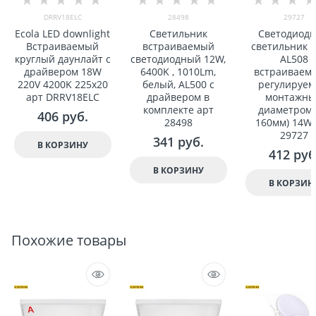
DRRV18ELC
28498
29727
Ecola LED downlight
Светильник
Светодиод
Встраиваемый
встраиваемый
светильник F
круглый даунлайт с
светодиодный 12W,
AL508
драйвером 18W
6400K , 1010Lm,
встраиваем
220V 4200K 225x20
белый, AL500 с
регулируе
арт DRRV18ELC
драйвером в
монтажн
комплекте арт
диаметром 
406
 руб.
28498
160мм) 14W 
29727
341
 руб.
В КОРЗИНУ
412
 руб
В КОРЗИНУ
В КОРЗИН
Похожие товары