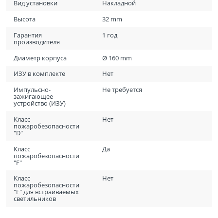
Вид установки
Накладной
Высота
32 mm
Гарантия
1 год
производителя
Диаметр корпуса
Ø 160 mm
ИЗУ в комплекте
Нет
Импульсно-
Не требуется
зажигающее
устройство (ИЗУ)
Класс
Нет
пожаробезопасности
"D"
Класс
Да
пожаробезопасности
"F"
Класс
Нет
пожаробезопасности
"F" для встраиваемых
светильников