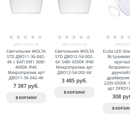
ДВО11-36-042-4К
ДВО12-54-002-6К
DFRD18ELC
Светильник WOLTA
Светильник WOLTA
Ecola LED dow
STD ДВО11-36-042-
STD ДВО12-54-002-
Встраивае
4К с БАП EM1 36Вт
6К 54Вт 6500К IP40
круглый
4000К IP40
Микропризма арт
безрамочн
Микропризма арт
ДВО12-54-002-6К
даунлайт 
ДВО11-36-042-4К
драйвером 
3 485
 руб.
220V 6500K 1
7 387
 руб.
арт DFRD18
В КОРЗИНУ
308
 руб
В КОРЗИНУ
В КОРЗИН