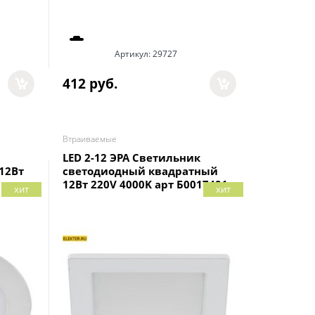
Артикул:
29727
412
 руб.
Втраиваемые
LED 2-12 ЭРА Светильник
12Вт
светодиодный квадратный
12Вт 220V 4000K арт Б0017491
хит
хит