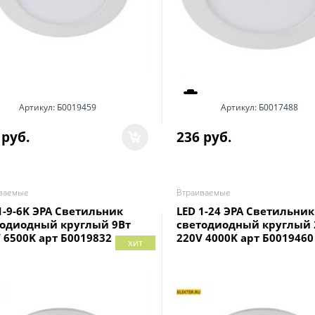
Артикул:
Б0019459
Артикул:
Б0017488
 руб.
236
 руб.
ваемые
Втраиваемые
1-9-6K ЭРА Светильник
LED 1-24 ЭРА Светильник
тодиодный круглый 9Вт
светодиодный круглый 
 6500K арт Б0019832
220V 4000K арт Б0019460
хит