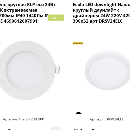
ль круглая RLP-eco 24Вт
Ecola LED downlight Нак
0К встраиваемая
круглый даунлайт с
280мм IP40 1440Лм IN
драйвером 24W 220V 42
хит
E 4690612007991
300x32 арт DRSV24ELC
Артикул:
4690612007991
Артикул:
DRSV24ELC