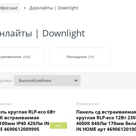
Офисные
Даунлайты | Downlight
нлайты | Downlight
траиваемые
Накладные
(335)
(75)
ровка:
ваемые
Втраиваемые
ль круглая RLP-eco 6Вт
Панель сд встраиваема
0К встраиваемая
круглая RLP-eco 12Вт 23
100мм IP40 420Лм IN
4000К 840Лм 170мм бела
хит
E 4690612009995
IN HOME арт 4690612010