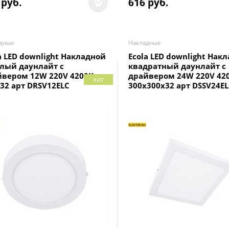
 руб.
616
 руб.
дные
Накладные
a LED downlight Накладной
Ecola LED downlight Нак
лый даунлайт с
квадратный даунлайт с
йвером 12W 220V 4200K
драйвером 24W 220V 42
хит
32 арт DRSV12ELC
300x300x32 арт DSSV24E