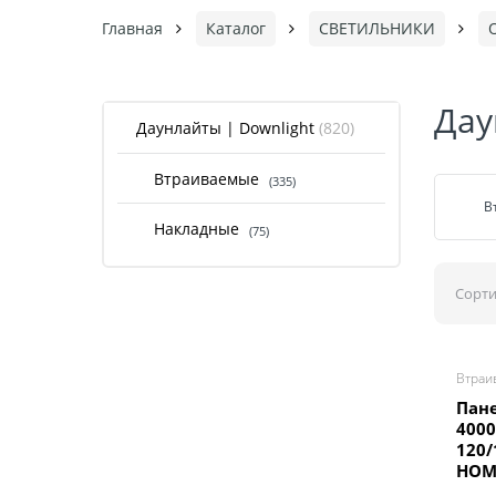
Главная
Каталог
СВЕТИЛЬНИКИ
Дау
Даунлайты | Downlight
(820)
Втраиваемые
(335)
В
Накладные
(75)
Сорти
Втраи
Пане
400
120/
HOM