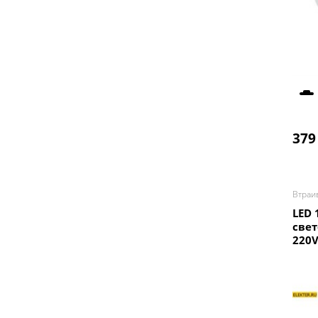
379
Втраи
LED 
све
220V