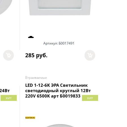
Артикул:
Б0017491
285
 руб.
Втраиваемые
LED 1-12-6K ЭРА Светильник
24Вт
светодиодный круглый 12Вт
220V 6500K арт Б0019833
хит
хит