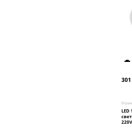
301
Втраи
LED 
све
220V