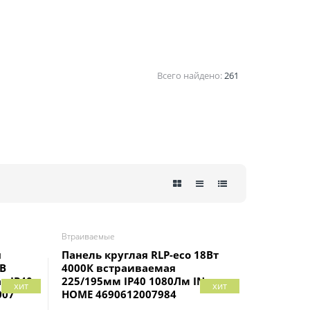
Всего найдено:
261
Втраиваемые
я
Панель круглая RLP-eco 18Вт
0В
4000К встраиваемая
я IP40
225/195мм IP40 1080Лм IN
хит
хит
007
HOME 4690612007984