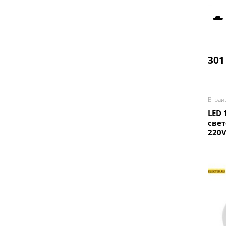
301
Втраи
LED 
све
220V