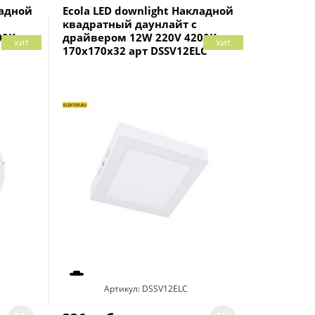
ладной
Ecola LED downlight Накладной
квадратный даунлайт с
00K
драйвером 12W 220V 4200K
хит
хит
170x170x32 арт DSSV12ELC
Артикул:
DSSV12ELC