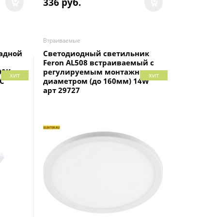
336
 руб.
Втраиваемые
ладной
Светодиодный светильник
Feron AL508 встраиваемый с
00K
регулируемым монтажным
хит
хит
LC
диаметром (до 160мм) 14W
арт 29727