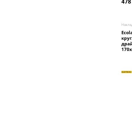
478
Накла
Ecol
круг
дра
170x