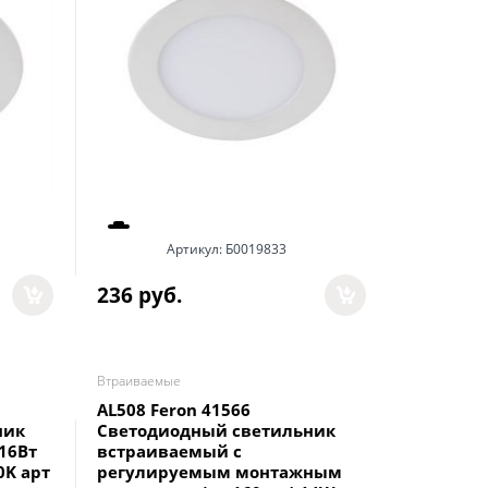
Артикул:
Б0019833
236
 руб.
Втраиваемые
AL508 Feron 41566
ник
Светодиодный светильник
16Вт
встраиваемый с
0K арт
регулируемым монтажным