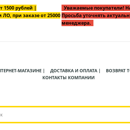
от
1500
рублей |
Уважаемые покупатели! На
 ЛО, при заказе от 25000
Просьба уточнять актуальн
менеджера.
НТЕРНЕТ-МАГАЗИНЕ |
ДОСТАВКА И ОПЛАТА |
ВОЗВРАТ Т
КОНТАКТЫ КОМПАНИИ