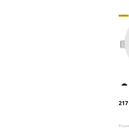
217
Втраи