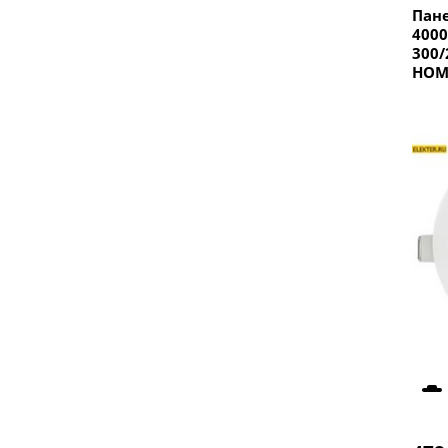
Пане
400
300/
HOM