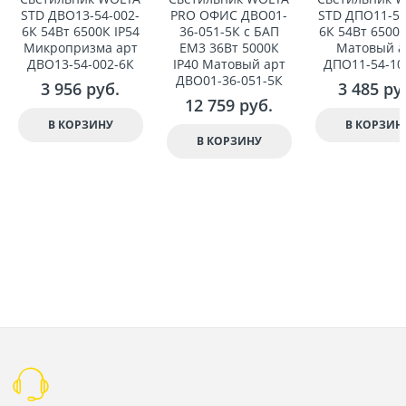
STD ДВО13-54-002-
PRO ОФИС ДВО01-
STD ДПО11-54
6К 54Вт 6500К IP54
36-051-5К с БАП
6К 54Вт 6500К
Микропризма арт
EM3 36Вт 5000К
Матовый а
ДВО13-54-002-6К
IP40 Матовый арт
ДПО11-54-10
ДВО01-36-051-5К
3 956
 руб.
3 485
 ру
12 759
 руб.
В КОРЗИНУ
В КОРЗИН
В КОРЗИНУ