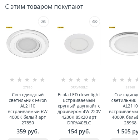
С этим товаром покупают
27850
DRRV40ELC
28968
Светодиодный
Ecola LED downlight
Светодиод
светильник Feron
Встраиваемый
светильник F
AL2110
круглый даунлайт с
AL2110
встраиваемый 6W
драйвером 4W 220V
встраиваемы
4000K белый арт
4200K 85x20 арт
4000K белый
27850
DRRV40ELC
28968
359
 руб.
154
 руб.
1 505
 ру