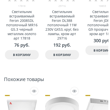
17818
29716
18859
Светильник
Светильник
Светильн
встраиваемый
встраиваемый
встраивае
Feron 2008SDL
Feron DL388
Feron JD8
потолочный MR16
потолочный 11W
потолочный 
G5.3 черный
230V GX53, круг, без
G9 прозрач
металлик-золото
лампы, хром арт
хром арт 18
арт 17818
29716
300
 руб
76
 руб.
192
 руб.
В КОРЗИН
В КОРЗИНУ
В КОРЗИНУ
Похожие товары