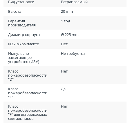
Вид установки
Встраиваемый
Высота
20 mm
Гарантия
1 год
производителя
Диаметр корпуса
Ø 225 mm
ИЗУ в комплекте
Нет
Импульсно-
Не требуется
зажигающее
устройство (ИЗУ)
Класс
Нет
пожаробезопасности
"D"
Класс
Да
пожаробезопасности
"F"
Класс
Нет
пожаробезопасности
"F" для встраиваемых
светильников