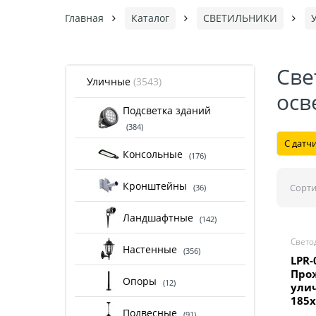
Главная
Каталог
СВЕТИЛЬНИКИ
Све
Уличные
(3543)
осв
Подсветка зданий
(384)
С датч
Консольные
(176)
Кронштейны
Сорти
(36)
Ландшафтные
(142)
Свето
Настенные
(356)
LPR-
Про
Опоры
(12)
ули
185x
Подвесные
(91)