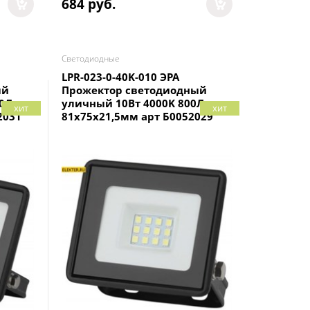
684
 руб.
Светодиодные
LPR-023-0-40K-010 ЭРА
ый
Прожектор светодиодный
00Лм
уличный 10Вт 4000K 800Лм
хит
хит
2031
81x75x21,5мм арт Б0052029