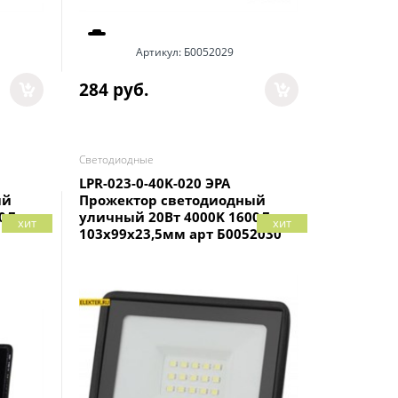
Артикул:
Б0052029
284
 руб.
Светодиодные
LPR-023-0-40K-020 ЭРА
ый
Прожектор светодиодный
00Лм
уличный 20Вт 4000K 1600Лм
хит
хит
103x99x23,5мм арт Б0052030