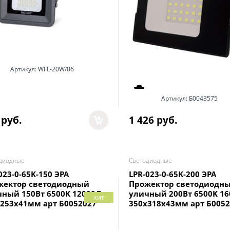
Артикул:
WFL-20W/06
Артикул:
Б0043575
 руб.
1 426
 руб.
диодные
Светодиодные
023-0-65K-150 ЭРА
LPR-023-0-65K-200 ЭРА
жектор светодиодный
Прожектор светодиодн
чный 150Вт 6500K 12000Лм
уличный 200Вт 6500K 1
хит
253x41мм арт Б0052027
350x318x43мм арт Б0052