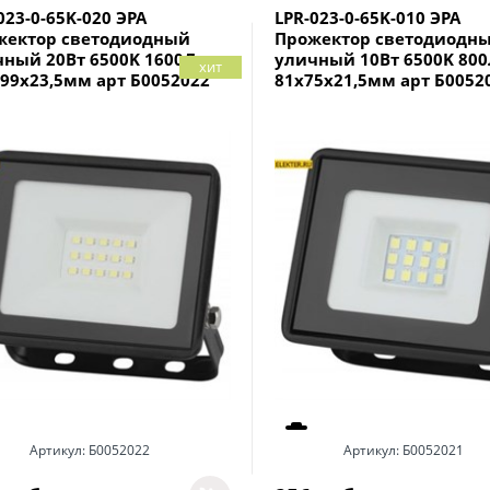
023-0-65K-020 ЭРА
LPR-023-0-65K-010 ЭРА
жектор светодиодный
Прожектор светодиодн
чный 20Вт 6500K 1600Лм
уличный 10Вт 6500K 80
хит
99x23,5мм арт Б0052022
81x75x21,5мм арт Б0052
Артикул:
Б0052022
Артикул:
Б0052021