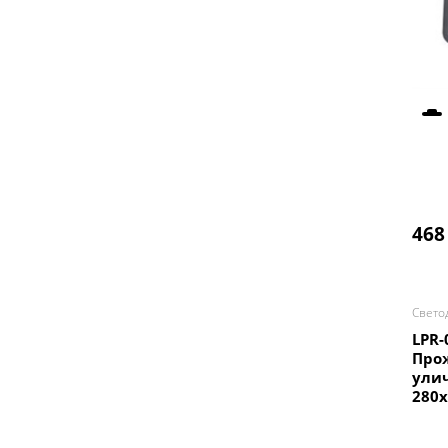
468
Свето
LPR-
Про
ули
280x