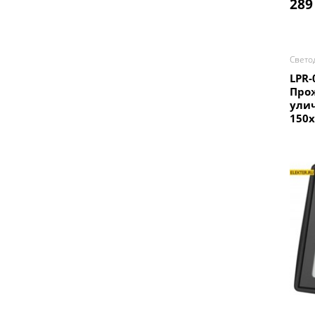
289
Свето
LPR-
Про
ули
150x