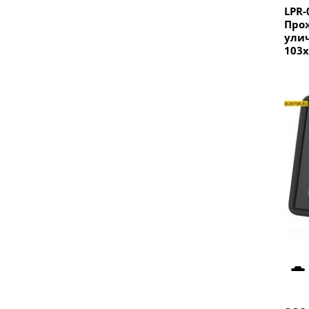
LPR-
Про
ули
103x