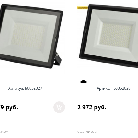
Артикул:
Б0052027
Артикул:
Б0052028
79
 руб.
2 972
 руб.
чиком
С датчиком