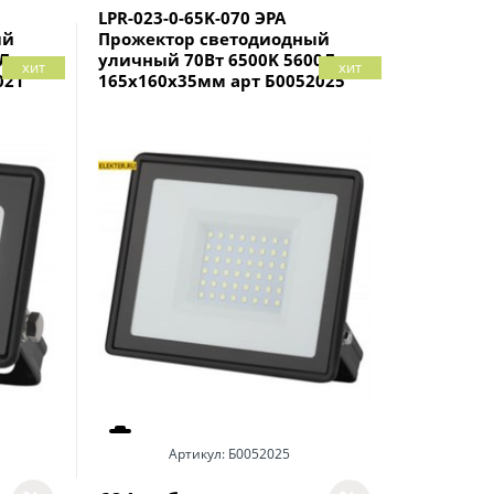
LPR-023-0-65K-070 ЭРА
ый
Прожектор светодиодный
0Лм
уличный 70Вт 6500K 5600Лм
хит
хит
021
165x160x35мм арт Б0052025
Артикул:
Б0052025