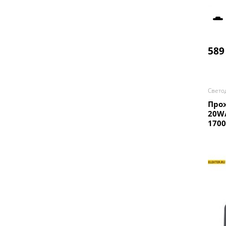
589
Свето
Прож
20W/
1700