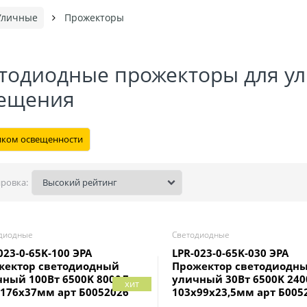
Уличные
Прожекторы
тодиодные прожекторы для у
ещения
иком освещенности
ровка:
диодные
Светодиодные
023-0-65K-100 ЭРА
LPR-023-0-65K-030 ЭРА
жектор светодиодный
Прожектор светодиодн
чный 100Вт 6500K 8000Лм
уличный 30Вт 6500K 24
хит
176x37мм арт Б0052026
103x99x23,5мм арт Б005