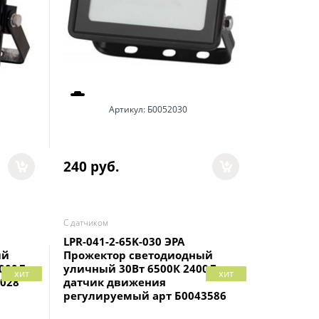
Артикул:
Б0052030
240
 руб.
С датчиком
LPR-041-2-65K-030 ЭРА
ый
Прожектор светодиодный
6000Лм
уличный 30Вт 6500К 2400Лм
хит
хит
028
датчик движения
регулируемый арт Б0043586