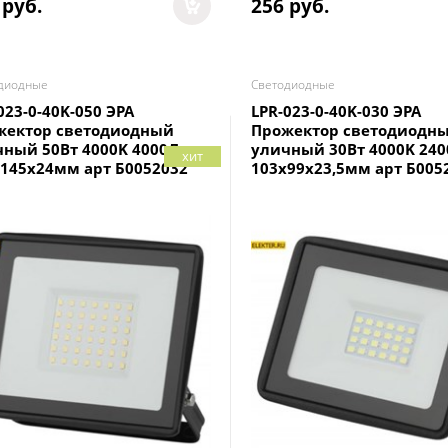
 руб.
256
 руб.
диодные
Светодиодные
023-0-40K-050 ЭРА
LPR-023-0-40K-030 ЭРА
жектор светодиодный
Прожектор светодиодн
чный 50Вт 4000K 4000Лм
уличный 30Вт 4000K 24
хит
145x24мм арт Б0052032
103x99x23,5мм арт Б005