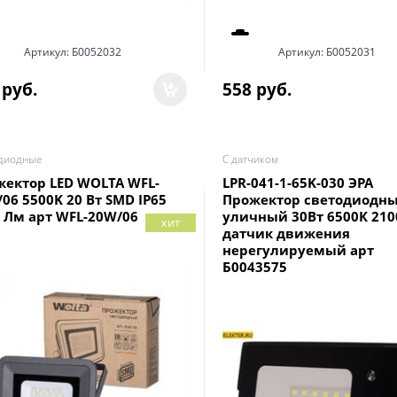
Артикул:
Б0052032
Артикул:
Б0052031
 руб.
558
 руб.
диодные
С датчиком
ектор LED WOLTA WFL-
LPR-041-1-65K-030 ЭРА
06 5500K 20 Вт SMD IP65
Прожектор светодиодн
 Лм арт WFL-20W/06
уличный 30Вт 6500К 21
хит
датчик движения
нерегулируемый арт
Б0043575