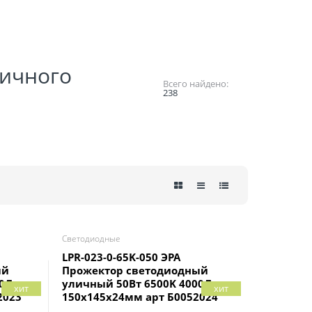
личного
Всего найдено:
238
Светодиодные
LPR-023-0-65K-050 ЭРА
ый
Прожектор светодиодный
00Лм
уличный 50Вт 6500K 4000Лм
хит
хит
2023
150x145x24мм арт Б0052024