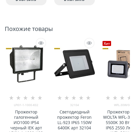
Похожие товары
Хит
LPI01-1-1000-K02
32104
WFL-30W/06
Прожектор
Светодиодный
Прожектор 
галогенный
прожектор Feron
WOLTA WFL-3
ИО1000 IP54
LL-923 IP65 150W
5500K 30 Вт
черный IEK арт
6400K арт 32104
IP65 2550 Лм