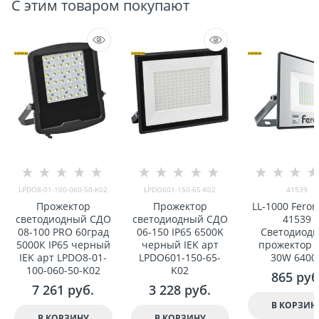
С этим товаром покупают
LPDO8-01-100-060-50-K02
LPDO601-150-65-K02
41539
Прожектор
Прожектор
LL-1000 Fero
светодиодный СДО
светодиодный СДО
41539
08-100 PRO 60град
06-150 IP65 6500K
Светодиод
5000К IP65 черный
черный IEK арт
прожектор I
IEK арт LPDO8-01-
LPDO601-150-65-
30W 6400
100-060-50-K02
K02
865
 руб
7 261
 руб.
3 228
 руб.
В КОРЗИН
В КОРЗИНУ
В КОРЗИНУ