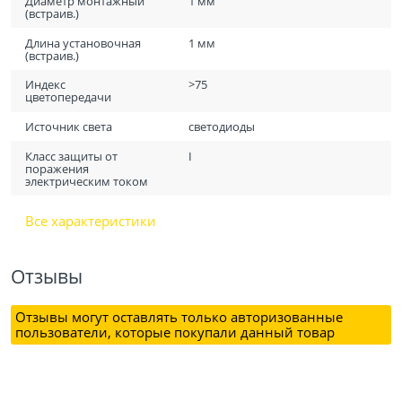
Диаметр монтажный
1 мм
(встраив.)
Длина установочная
1 мм
(встраив.)
Индекс
>75
цветопередачи
Источник света
светодиоды
Класс защиты от
I
поражения
электрическим током
Все характеристики
Отзывы
Отзывы могут оставлять только авторизованные
пользователи, которые покупали данный товар