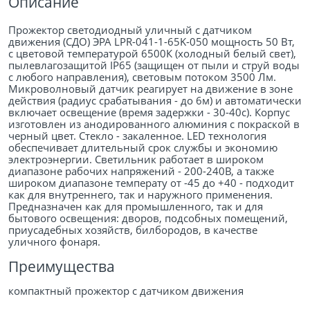
Описание
Прожектор светодиодный уличный с датчиком
движения (СДО) ЭРА LPR-041-1-65K-050 мощность 50 Вт,
с цветовой температурой 6500К (холодный белый свет),
пылевлагозащитой IP65 (защищен от пыли и струй воды
с любого направления), световым потоком 3500 Лм.
Микроволновый датчик реагирует на движение в зоне
действия (радиус срабатывания - до 6м) и автоматически
включает освещение (время задержки - 30-40с). Корпус
изготовлен из анодированного алюминия с покраской в
черный цвет. Стекло - закаленное. LED технология
обеспечивает длительный срок службы и экономию
электроэнергии. Светильник работает в широком
диапазоне рабочих напряжений - 200-240В, а также
широком диапазоне температу от -45 до +40 - подходит
как для внутреннего, так и наружного применения.
Предназначен как для промышленного, так и для
бытового освещения: дворов, подсобных помещений,
приусадебных хозяйств, билбородов, в качестве
уличного фонаря.
Преимущества
компактный прожектор с датчиком движения