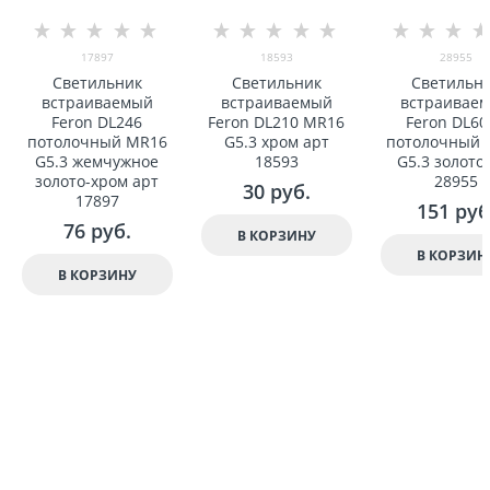
17897
18593
28955
Светильник
Светильник
Светильн
встраиваемый
встраиваемый
встраивае
Feron DL246
Feron DL210 MR16
Feron DL60
потолочный MR16
G5.3 хром арт
потолочный 
G5.3 жемчужное
18593
G5.3 золото
золото-хром арт
28955
30
 руб.
17897
151
 руб
76
 руб.
В КОРЗИНУ
В КОРЗИН
В КОРЗИНУ