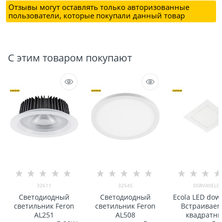
Отзывы могут оставлять только авторизованные
пользователи, которые покупали данный товар
С этим товаром покупают
32611
32545
DSRV40ELC
Светодиодный
Светодиодный
Ecola LED dow
светильник Feron
светильник Feron
Встраивае
AL251
AL508
квадратн