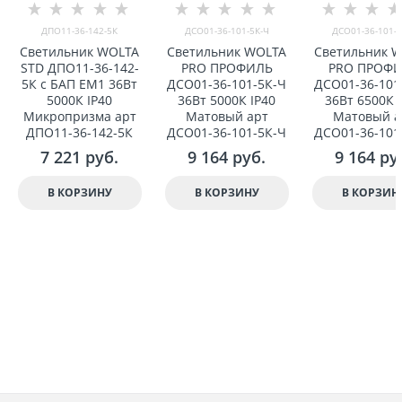
ДПО11-36-142-5К
ДСО01-36-101-5К-Ч
ДСО01-36-101-6
Светильник WOLTA
Светильник WOLTA
Светильник 
STD ДПО11-36-142-
PRO ПРОФИЛЬ
PRO ПРОФ
5К с БАП EM1 36Вт
ДСО01-36-101-5К-Ч
ДСО01-36-101
5000К IP40
36Вт 5000К IP40
36Вт 6500К 
Микропризма арт
Матовый арт
Матовый а
ДПО11-36-142-5К
ДСО01-36-101-5К-Ч
ДСО01-36-101
7 221
 руб.
9 164
 руб.
9 164
 ру
В КОРЗИНУ
В КОРЗИНУ
В КОРЗИН