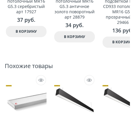
потолочный MR16
потолочный MR16
подсветкой F
G5.3 серебристый
G5.3 античное
CD933 потол
арт 17927
золото поворотный
MR16 G5.
арт 28879
прозрачный
37
 руб.
29466
34
 руб.
136
 руб
В КОРЗИНУ
В КОРЗИНУ
В КОРЗИН
Похожие товары