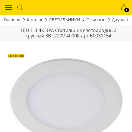
0
Главная
Каталог
СВЕТИЛЬНИКИ
Офисные
Даунлайт
LED 1-3-4K ЭРА Светильник светодиодный
круглый 3Вт 220V 4000K арт Б0031154