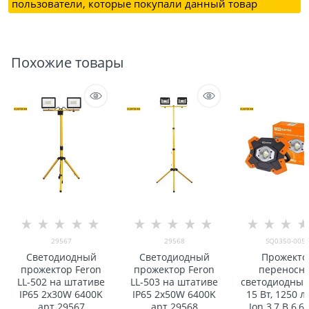
пользователи, которые покупали данный товар
Похожие товары
29567
29568
SQ0350-005
Светодиодный
Светодиодный
Прожекто
прожектор Feron
прожектор Feron
переносн
LL-502 на штативе
LL-503 на штативе
светодиодный
IP65 2x30W 6400K
IP65 2x50W 6400K
15 Вт, 1250 лм
арт 29567
арт 29568
Ion 3,7 B 6,6 