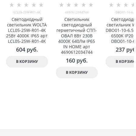
LCL05-25W-R01-4K
4690612034744
DBO01-10-6.5
Светодиодный
Светильник
Светодиод
светильник WOLTA
светодиодный
светильник 
LCL05-25W-R01-4K
герметичный СПП-
DBO01-10-6.5K
25Вт 4000К IP65 арт
ОВАЛ 8Вт 230В
6500K IP20 
LCL05-25W-R01-4K
4000К 640Лм IP65
DBO01-10-6
IN HOME арт
604
 руб.
237
 руб
4690612034744
160
 руб.
В КОРЗИНУ
В КОРЗИН
В КОРЗИНУ