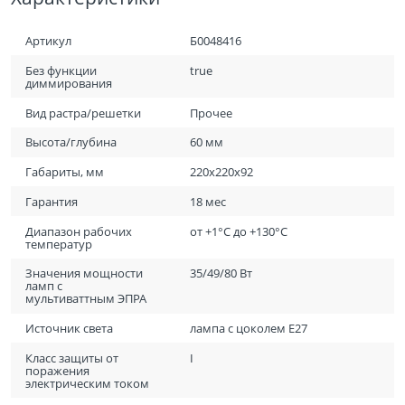
Артикул
Б0048416
Без функции
true
диммирования
Вид растра/решетки
Прочее
Высота/глубина
60 мм
Габариты, мм
220х220х92
Гарантия
18 мес
Диапазон рабочих
от +1°С до +130°С
температур
Значения мощности
35/49/80 Вт
ламп с
мультиваттным ЭПРА
Источник света
лампа с цоколем Е27
Класс защиты от
I
поражения
электрическим током