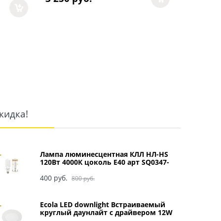
кидка!
Лампа люминесцентная КЛЛ НЛ-HS
120Вт 4000К цоколь Е40 арт SQ0347-
0049
400
 руб.
800
 руб.
Ecola LED downlight Встраиваемый
круглый даунлайт с драйвером 12W
220V 4200K 170x20 арт DRRV12ELC