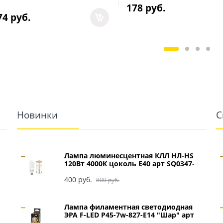
178
 руб.
74
 руб.
Новинки
С
Лампа люминесцентная КЛЛ НЛ-HS
120Вт 4000К цоколь Е40 арт SQ0347-
0049
400
 руб.
800
 руб.
Лампа филаментная светодиодная
ЭРА F-LED P45-7w-827-E14 "Шар" арт
Б0027946