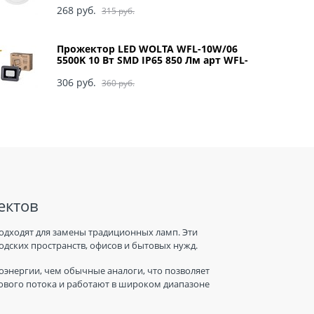
268
 руб.
315
 руб.
Прожектор LED WOLTA WFL-10W/06
5500K 10 Вт SMD IP65 850 Лм арт WFL-
10W/06
306
 руб.
360
 руб.
ектов
одходят для замены традиционных ламп. Эти
дских пространств, офисов и бытовых нужд.
энергии, чем обычные аналоги, что позволяет
тового потока и работают в широком диапазоне