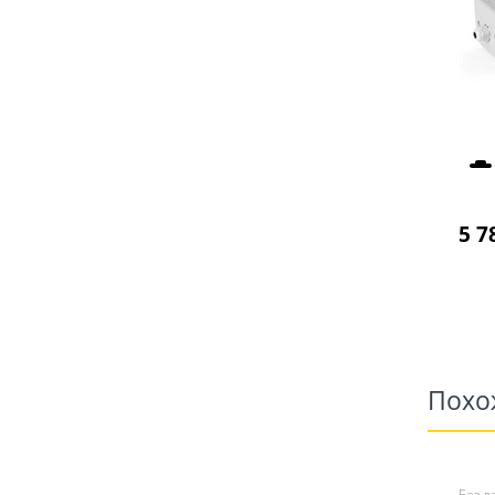
5 7
Похо
Без д