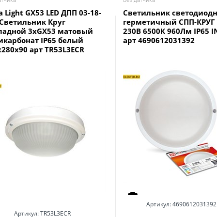
a Light GX53 LED ДПП 03-18-
Светильник светодиод
 Светильник Круг
герметичный СПП-КРУГ 
ладной 3xGX53 матовый
230В 6500К 960Лм IP65 
икарбонат IP65 белый
арт 4690612031392
x280x90 арт TR53L3ECR
Артикул:
4690612031392
Артикул:
TR53L3ECR