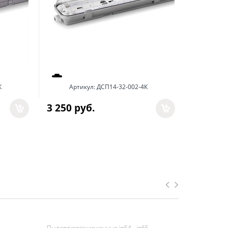
К
Артикул:
ДСП14-32-002-4К
Арт
3 250
 руб.
8 859
 р
Пылевлагозащищенные ip54 - ip65
Без датчика