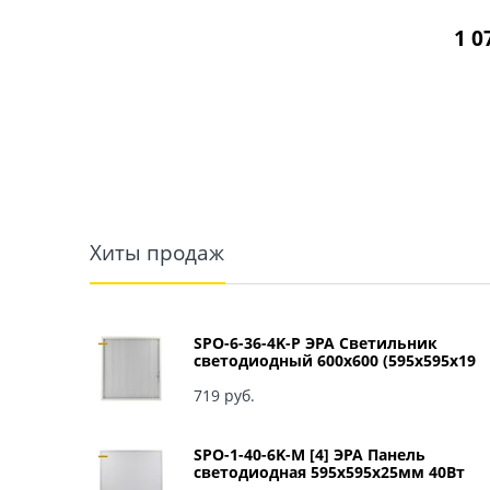
1 0
Хиты продаж
SPO-6-36-4K-P ЭРА Светильник
светодиодный 600х600 (595x595x19
мм) 36Вт 4000К IP40 Армстронг,
Призма Б0039057
719
 руб.
SPO-1-40-6K-M [4] ЭРА Панель
светодиодная 595x595x25мм 40Вт
3060Лм 6500К матовый арт Б0041887