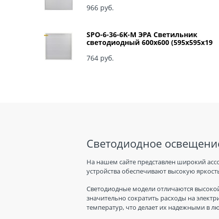
966
 руб.
SPO-6-36-6K-M ЭРА Светильник
светодиодный 600х600 (595x595x19
мм) 36Вт 6500К IP40 Армстронг,
Матовый Б0039318
764
 руб.
Светодиодное освещение
На нашем сайте представлен широкий асс
устройства обеспечивают высокую яркость
Светодиодные модели отличаются высокой
значительно сократить расходы на электр
температур, что делает их надежными в л