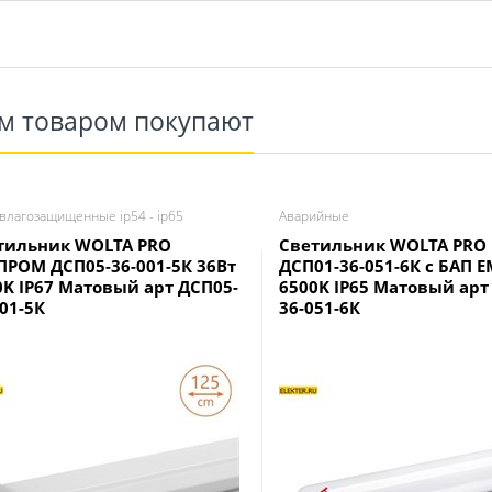
им товаром покупают
лагозащищенные ip54 - ip65
Аварийные
тильник WOLTA PRO
Светильник WOLTA PRO
ПРОМ ДСП05-36-001-5К 36Вт
ДСП01-36-051-6К с БАП E
0K IP67 Матовый арт ДСП05-
6500K IP65 Матовый арт
01-5К
36-051-6К