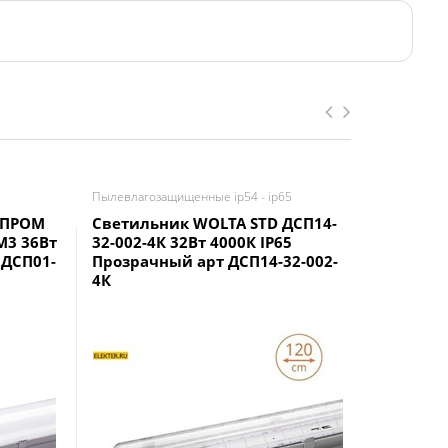
Пылевлагозащищенные ip54 - ip65
Аварийные
 ПРОМ
Светильник WOLTA STD ДСП14-
Светиль
M3 36Вт
32-002-4К 32Вт 4000К IP65
54-041-4
 ДСП01-
Прозрачный арт ДСП14-32-002-
IP67 Мат
4К
041-4К