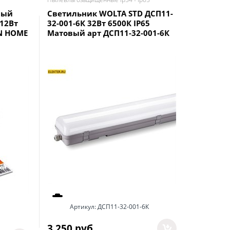
ный
Светильник WOLTA STD ДСП11-
Светоди
12Вт
32-001-6К 32Вт 6500К IP65
WOLTA L
IN HOME
Матовый арт ДСП11-32-001-6К
6500К IP
Артикул:
ДСП11-32-001-6К
Арт
3 250
 руб.
234
 руб