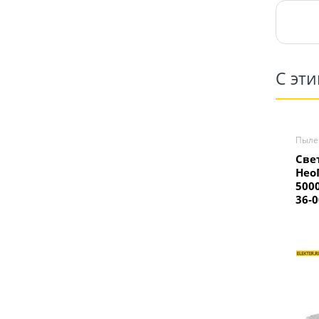
С эт
Пылев
Све
Нео
500
36-0