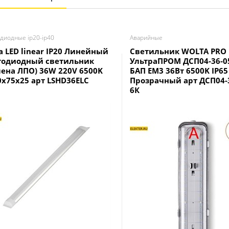
диодные ip20-ip40
Аварийные
a LED linear IP20 Линейный
Светильник WOLTA PRO
тодиодный светильник
УльтраПРОМ ДСП04-36-05
мена ЛПО) 36W 220V 6500K
БАП EM3 36Вт 6500K IP65
0x75x25 арт LSHD36ELC
Прозрачный арт ДСП04-3
6К