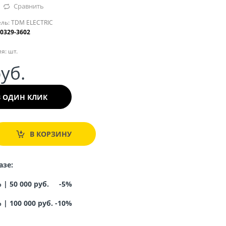
Сравнить
ль:
TDM ELECTRIC
0329-3602
я:
шт.
руб.
В ОДИН КЛИК
В КОРЗИНУ
азе:
% |
50 000 руб. -5%
%
|
100 000 руб. -10%