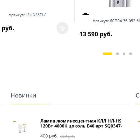
Артикул:
LSHD36ELC
Артикул:
ДСП04-36-052-6
 руб.
13 590
 руб.
Новинки
С
Лампа люминесцентная КЛЛ НЛ-HS
120Вт 4000К цоколь Е40 арт SQ0347-
0049
400
 руб.
800
 руб.