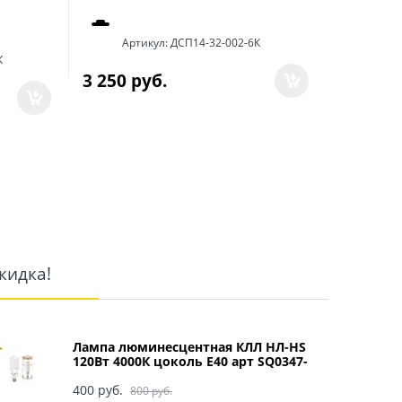
Артикул:
ДСП14-32-002-6К
Арт
К
3 250
 руб.
12 813
 
кидка!
Лампа люминесцентная КЛЛ НЛ-HS
120Вт 4000К цоколь Е40 арт SQ0347-
0049
400
 руб.
800
 руб.