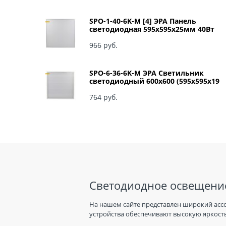
SPO-1-40-6K-M [4] ЭРА Панель
светодиодная 595x595x25мм 40Вт
3060Лм 6500К матовый арт Б0041887
966
 руб.
SPO-6-36-6K-M ЭРА Светильник
светодиодный 600х600 (595x595x19
мм) 36Вт 6500К IP40 Армстронг,
Матовый Б0039318
764
 руб.
Светодиодное освещение
На нашем сайте представлен широкий асс
устройства обеспечивают высокую яркость