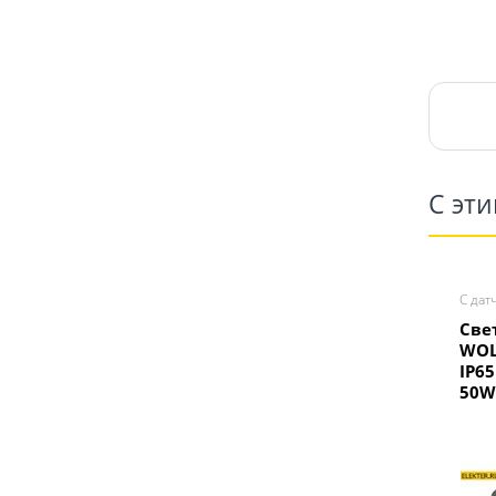
С эт
С дат
Све
WOL
IP6
50W