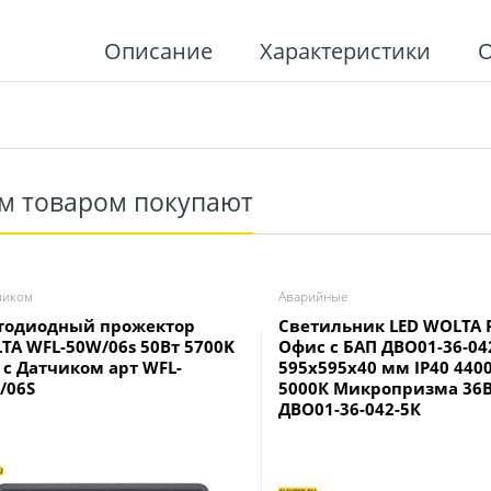
Описание
Характеристики
им товаром покупают
чиком
Аварийные
тодиодный прожектор
Светильник LED WOLTA 
TA WFL-50W/06s 50Вт 5700K
Офис с БАП ДВО01-36-04
5 с Датчиком арт WFL-
595x595x40 мм IP40 440
/06S
5000К Микропризма 36В
ДВО01-36-042-5К