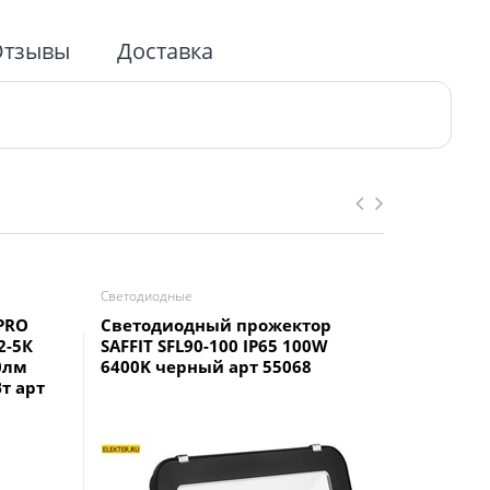
Отзывы
Доставка
Светодиодные
Светодиод
PRO
Светодиодный прожектор
LPR-023-
2-5К
SAFFIT SFL90-100 IP65 100W
Прожект
0лм
6400K черный арт 55068
уличный
т арт
103x99x