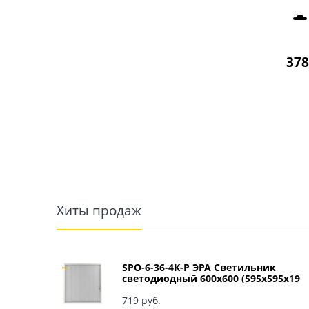
378
Хиты продаж
SPO-6-36-4K-P ЭРА Светильник
светодиодный 600х600 (595x595x19
мм) 36Вт 4000К IP40 Армстронг,
Призма Б0039057
719
 руб.