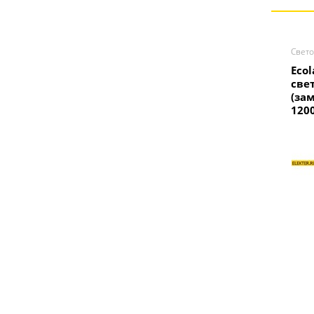
Свето
Ecol
све
(за
120