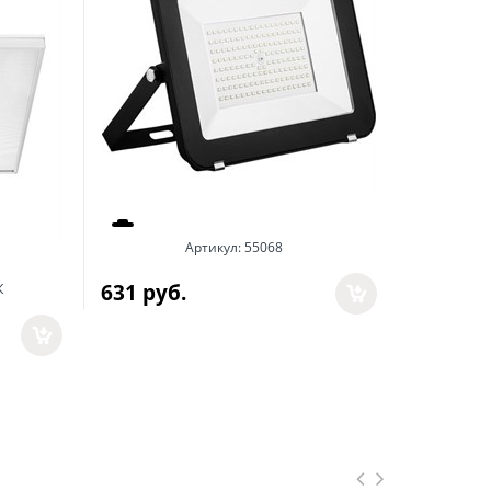
Артикул:
55068
631
 руб.
К
289
 руб