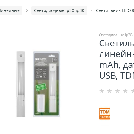
Линейные
Светодиодные ip20-ip40
Светильник LED280
Светодиодные ip20-
Светил
линейный
mAh, да
USB, TD