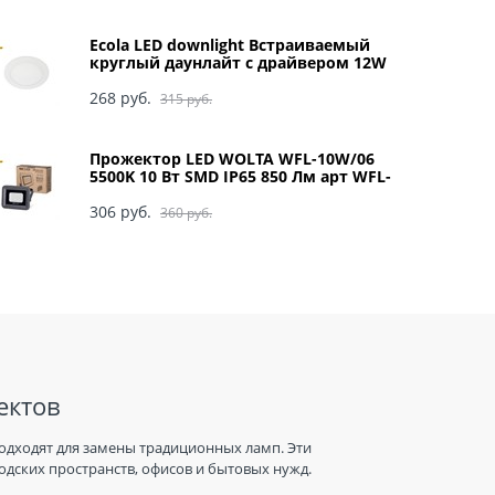
Ecola LED downlight Встраиваемый
круглый даунлайт с драйвером 12W
220V 4200K 170x20 арт DRRV12ELC
268
 руб.
315
 руб.
Прожектор LED WOLTA WFL-10W/06
5500K 10 Вт SMD IP65 850 Лм арт WFL-
10W/06
306
 руб.
360
 руб.
ектов
одходят для замены традиционных ламп. Эти
дских пространств, офисов и бытовых нужд.