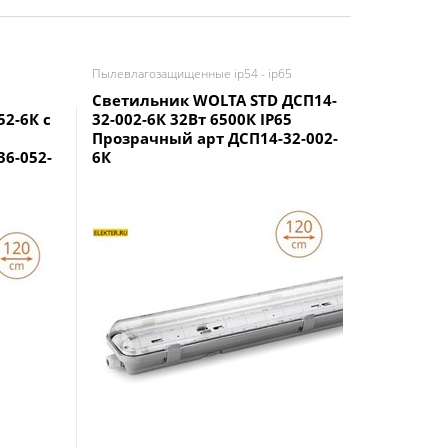
Пылевлагозащищенные ip54 - ip65
Аварийные
Светильник WOLTA STD ДСП14-
Светиль
2-6К с
32-002-6К 32Вт 6500К IP65
УльтраП
Прозрачный арт ДСП14-32-002-
БАП EM1 
6-052-
6К
Матовый