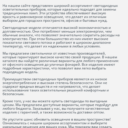
На нашем сайте представлен широкий ассортимент светодиодных
осветительных приборов, которые идеально подходят для замены
традиционных ламп. Эти устройства обеспечивают высокую
яркость и равномерное освещение, что делает их отличным
выбором для городских пространств, офисов и бытовых нужд.
Светодиодные модели отличаются высокой экономичностью и
долговечностью. Они потребляют меньше электроэнергии, чем
обычные аналоги, что позволяет значительно сократить расходы на
электричество. При этом большинство из них имеют высокие
показатели светового потока и работают в широком диапазоне
температур, что делает их надежными в любых условиях.
Мы предлагаем светильники от известных производителей,
которые гарантируют высокое качество своей продукции. В нашем
каталоге вы найдете различные варианты для любого применения:
от офисного освещения до уличных фонарей. Все изделия имеют
подробные характеристики, что позволит вам легко выбрать
подходящую модель.
Преимуществом светодиодных приборов является их низкое
энергопотребление и высокая степень безопасности. Они не
содержат вредных веществ и не нагреваются, что делает
использование таких осветительных решений комфортным и
безопасным.
Кроме того, у нас вы можете купить светодиоды по выгодным
ценам. Мы предлагаем доступные варианты, которые подойдут для
любого бюджета. Заказывая у нас, вы получаете качественные
изделия с гарантией, а также возможность доставки оптом.
Не упустите шанс обновить освещение в вашем пространстве!
Ознакомьтесь с нашим широким ассортиментом и выберите
идеальные решения для ваших нужд. Мы поможем вам создать