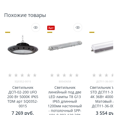
Похожие товары
Хит
SQ0352-0015
Б0043658
ДСП11-36-001-
Светильник
Светильник
Светильник 
ДСП-02-200 UFO
линейный под две
STD ДСП11-36
200 Вт 5000К IP65
LED лампы T8 G13
4К 36Вт 4000К
TDM арт SQ0352-
IP65 длинный
Матовый а
0015
1200мм настенный
ДСП11-36-00
- потолочный SPP-
7 269
 руб.
3 554
 ру