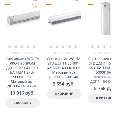
ДСП05-27-041-5К
ДСП11-36-001-4К
ДСП14-54-041-
Светильник WOLTA
Светильник WOLTA
Светильник 
PRO НеоПРОМ
STD ДСП11-36-001-
STD ДСП14-54
ДСП05-27-041-5К с
4К 36Вт 4000К IP65
5К с БАП EM1
БАП EM1 27Вт
Матовый арт
5000К IP6
5000K IP67
ДСП11-36-001-4К
Матовый а
Матовый арт
ДСП14-54-04
3 554
 руб.
ДСП05-27-041-5К
8 768
 ру
10 916
 руб.
В КОРЗИНУ
В КОРЗИН
В КОРЗИНУ