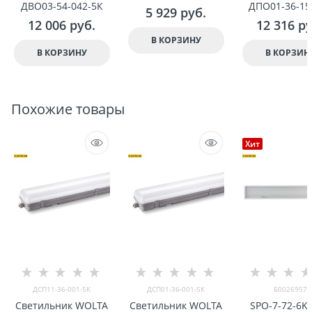
ДВО03-54-042-5К
ДПО01-36-15
5 929
 руб.
12 006
 руб.
12 316
 р
В КОРЗИНУ
В КОРЗИНУ
В КОРЗИН
Похожие товары
Хит
ДСП11-36-001-5К
ДСП01-36-001-5К
Б0026957
Светильник WOLTA
Светильник WOLTA
SPO-7-72-6K-P