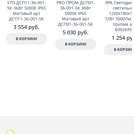
STD ДСП11-36-001-
PRO ПРОМ ДСП01-
ЭРА Светоди
5К 36Вт 5000К IP65
36-001-5К 36Вт
светильн
Матовый арт
5000К IP65
1200x180x1
ДСП11-36-001-5К
Матовый арт
72Вт 5000Лм 
ДСП01-36-001-5К
призма а
3 554
 руб.
Б002695
5 030
 руб.
1 254
 ру
В КОРЗИНУ
В КОРЗИНУ
В КОРЗИН