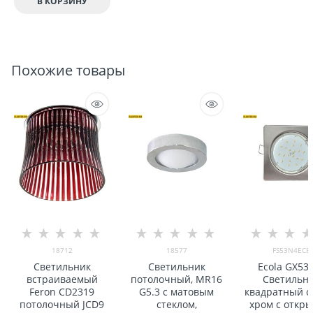
В КОРЗИНУ
Похожие товары
18712
18577
FS53N4ECB
Светильник
Светильник
Ecola GX53
встраиваемый
потолочный, MR16
Светильн
Feron CD2319
G5.3 с матовым
квадратный с
потолочный JCD9
стеклом,
хром с откр