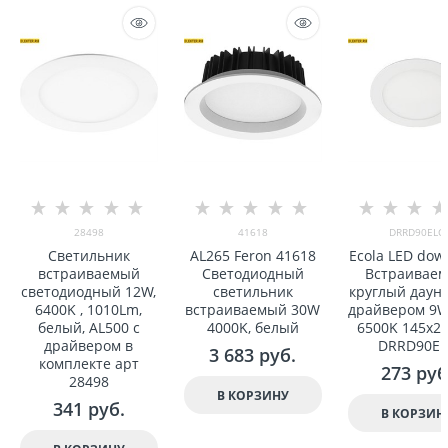
28498
41618
DRRD90ELC
Светильник
AL265 Feron 41618
Ecola LED dow
встраиваемый
Светодиодный
Встраивае
светодиодный 12W,
светильник
круглый даунл
6400K , 1010Lm,
встраиваемый 30W
драйвером 9W
белый, AL500 с
4000K, белый
6500K 145x20
драйвером в
DRRD90EL
3 683
 руб.
комплекте арт
273
 руб
28498
В КОРЗИНУ
341
 руб.
В КОРЗИН