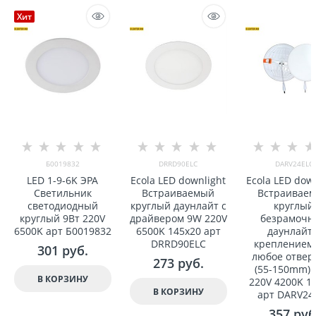
Хит
Б0019832
DRRD90ELC
DARV24ELC
LED 1-9-6K ЭРА
Ecola LED downlight
Ecola LED dow
Светильник
Встраиваемый
Встраивае
светодиодный
круглый даунлайт с
круглый
круглый 9Вт 220V
драйвером 9W 220V
безрамочн
6500K арт Б0019832
6500K 145x20 арт
даунлайт 
DRRD90ELC
креплением
301
 руб.
любое отвер
273
 руб.
(55-150mm)
В КОРЗИНУ
220V 4200K 1
В КОРЗИНУ
арт DARV24
357
 руб