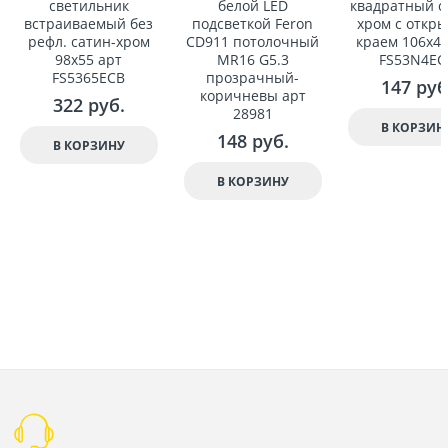
светильник
белой LED
квадратный с
встраиваемый без
подсветкой Feron
хром с откр
рефл. сатин-хром
CD911 потолочный
краем 106x41
98x55 арт
MR16 G5.3
FS53N4EC
FS5365ECB
прозрачный-
147
 руб
коричневы арт
322
 руб.
28981
В КОРЗИН
148
 руб.
В КОРЗИНУ
В КОРЗИНУ