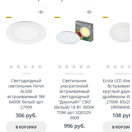
27999
SQ0329-0009
DRRW40ELC
Светодиодный
Светильник
Ecola LED dow
светильник Feron
ультратонкий
Встраивае
AL500
встраиваемый
круглый даунл
встраиваемый 9W
светодиодный
драйвером 4W
6400K белый арт
"Даунлайт" СВО
2700K 85x20
27999
(белый) 18 Вт 3000К
DRRW40E
TDM арт SQ0329-
306
 руб.
108
 руб
0009
996
 руб.
В КОРЗИНУ
В КОРЗИН