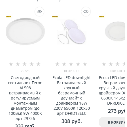
29726
DFRD18ELC
DRRD90ELC
Светодиодный
Ecola LED downlight
Ecola LED dow
светильник Feron
Встраиваемый
Встраивае
AL508
круглый
круглый даунл
встраиваемый с
безрамочный
драйвером 9W
регулируемым
даунлайт с
6500K 145x20
монтажным
драйвером 18W
DRRD90EL
диаметром (до
220V 6500K 120x30
273
 руб
100мм) 9W 4000K
арт DFRD18ELC
арт 29726
308
 руб.
В КОРЗИН
333
 руб.