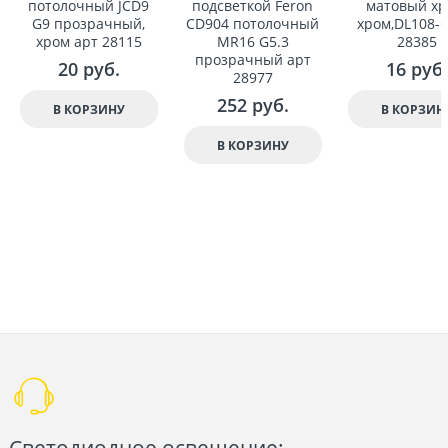
потолочный JCD9
подсветкой Feron
матовый хр
G9 прозрачный,
CD904 потолочный
хром,DL108-С
хром арт 28115
MR16 G5.3
28385
прозрачный арт
20
 руб.
16
 руб.
28977
252
 руб.
В КОРЗИНУ
В КОРЗИН
В КОРЗИНУ