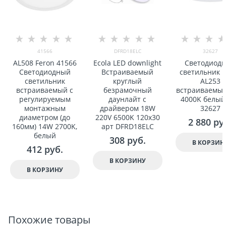
41566
DFRD18ELC
32627
AL508 Feron 41566
Ecola LED downlight
Светодиод
Светодиодный
Встраиваемый
светильник F
светильник
круглый
AL253
встраиваемый с
безрамочный
встраиваемы
регулируемым
даунлайт с
4000K белый
монтажным
драйвером 18W
32627
диаметром (до
220V 6500K 120x30
2 880
 ру
160мм) 14W 2700K,
арт DFRD18ELC
белый
308
 руб.
В КОРЗИН
412
 руб.
В КОРЗИНУ
В КОРЗИНУ
Похожие товары