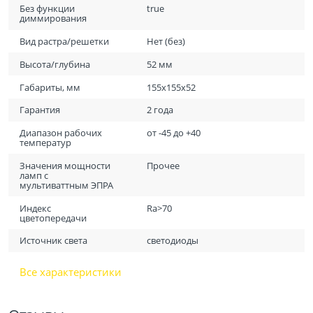
Без функции
true
диммирования
Вид растра/решетки
Нет (без)
Высота/глубина
52 мм
Габариты, мм
155х155х52
Гарантия
2 года
Диапазон рабочих
от -45 до +40
температур
Значения мощности
Прочее
ламп с
мультиваттным ЭПРА
Индекс
Ra>70
цветопередачи
Источник света
светодиоды
Все характеристики