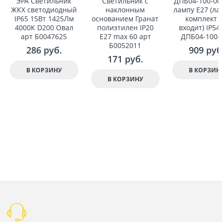
ЭРА Светильник
Светильник с
ДПБ04-100-00
ЖКХ светодиодный
наклонным
лампу E27 (ла
IP65 15Вт 1425Лм
основанием Гранат
комплект 
4000К D200 Овал
полиэтилен IP20
вxодит) IP54
арт Б0047625
E27 max 60 арт
ДПБ04-100-
Б0052011
286
 руб.
909
 руб
171
 руб.
В КОРЗИНУ
В КОРЗИН
В КОРЗИНУ