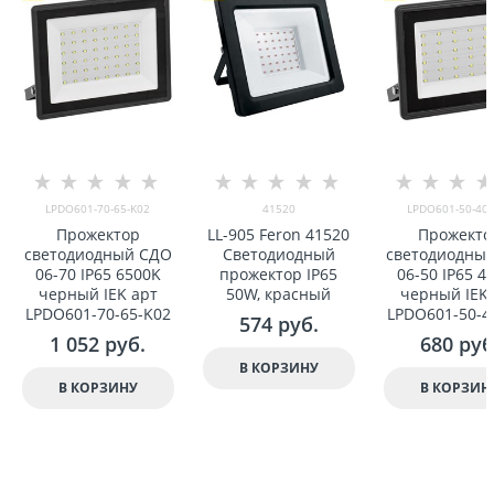
LPDO601-70-65-K02
41520
LPDO601-50-40-
Прожектор
LL-905 Feron 41520
Прожекто
светодиодный СДО
Светодиодный
светодиодны
06-70 IP65 6500K
прожектор IP65
06-50 IP65 4
черный IEK арт
50W, красный
черный IEK 
LPDO601-70-65-K02
LPDO601-50-4
574
 руб.
1 052
 руб.
680
 руб
В КОРЗИНУ
В КОРЗИНУ
В КОРЗИН