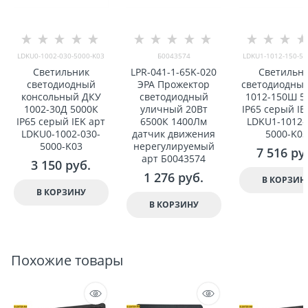
LDKU0-1002-030-5000-K03
Б0043574
LDKU1-1012-150-50
Светильник
LPR-041-1-65K-020
Светильн
светодиодный
ЭРА Прожектор
светодиодны
консольный ДКУ
светодиодный
1012-150Ш 5
1002-30Д 5000К
уличный 20Вт
IP65 серый IE
IP65 серый IEK арт
6500К 1400Лм
LDKU1-1012-
LDKU0-1002-030-
датчик движения
5000-K03
5000-K03
нерегулируемый
7 516
 ру
арт Б0043574
3 150
 руб.
1 276
 руб.
В КОРЗИН
В КОРЗИНУ
В КОРЗИНУ
Похожие товары