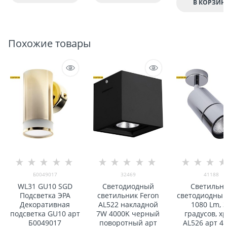
В КОРЗИН
Похожие товары
Б0049017
32469
41188
WL31 GU10 SGD
Светодиодный
Светильн
Подсветка ЭРА
светильник Feron
светодиодный
Декоративная
AL522 накладной
1080 Lm, 
подсветка GU10 арт
7W 4000K черный
градусов, х
Б0049017
поворотный арт
AL526 арт 4