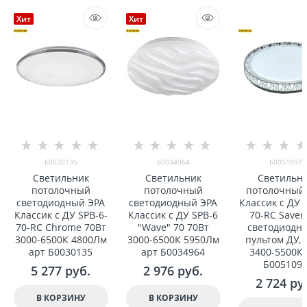
Хит
Хит
Б0030135
Б0034964
Б0051097
Светильник
Светильник
Светильн
потолочный
потолочный
потолочный
светодиодный ЭРА
светодиодный ЭРА
Классик с ДУ 
Классик с ДУ SPB-6-
Классик с ДУ SPB-6
70-RC Saver
70-RC Chrome 70Вт
"Wave" 70 70Вт
светодиодн
3000-6500К 4800Лм
3000-6500К 5950Лм
пультом ДУ, 
арт Б0030135
арт Б0034964
3400-5500К 
Б005109
5 277
 руб.
2 976
 руб.
2 724
 ру
В КОРЗИНУ
В КОРЗИНУ