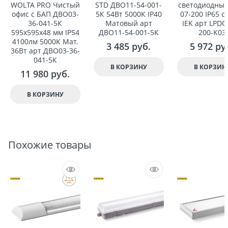
WOLTA PRO Чистый
STD ДВО11-54-001-
светодиодны
офис с БАП ДВО03-
5К 54Вт 5000К IP40
07-200 IP65 
36-041-5К
Матовый арт
IEK арт LPDO
595x595x48 мм IP54
ДВО11-54-001-5К
200-K03
4100лм 5000К Мат.
3 485
 руб.
5 972
 ру
36Вт арт ДВО03-36-
041-5К
В КОРЗИНУ
В КОРЗИН
11 980
 руб.
В КОРЗИНУ
Похожие товары