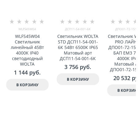
WLFS45W04
ДСП11-54-001-6К
ДПО01-72-151-
WLFS45W04
Светильник WOLTA
Светильник 
Светильник
STD ДСП11-54-001-
PRO ЛАЙН
линейный 45Вт
6К 54Вт 6500К IP65
ДПО01-72-151
4000К IP40
Матовый арт
БАП EM3 7
светодиодный
ДСП11-54-001-6К
4000К IP4
WOLTA
Матовый а
3 756
 руб.
ДПО01-72-15
1 144
 руб.
20 532
 р
В КОРЗИНУ
В КОРЗИНУ
В КОРЗИН