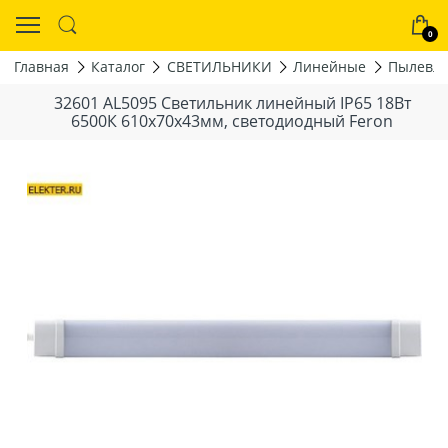
0
Главная
Каталог
СВЕТИЛЬНИКИ
Линейные
Пылевла
32601 AL5095 Светильник линейный IP65 18Вт
6500К 610x70x43мм, светодиодный Feron