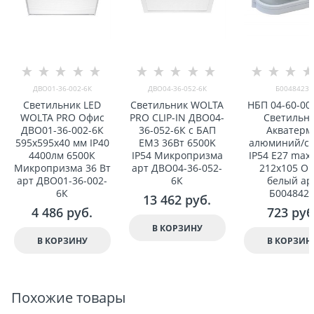
ДВО01-36-002-6К
ДВО04-36-052-6К
Б0048423
Светильник LED
Светильник WOLTA
НБП 04-60-00
WOLTA PRO Офис
PRO CLIP-IN ДВО04-
Светильн
ДВО01-36-002-6К
36-052-6К с БАП
Акватерм
595x595x40 мм IP40
EM3 36Вт 6500K
алюминий/ст
4400лм 6500К
IP54 Микропризма
IP54 E27 max
Микропризма 36 Вт
арт ДВО04-36-052-
212x105 Ов
арт ДВО01-36-002-
6К
белый ар
6К
Б004842
13 462
 руб.
4 486
 руб.
723
 руб
В КОРЗИНУ
В КОРЗИНУ
В КОРЗИН
Похожие товары