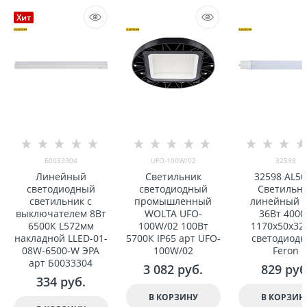
Хит
Б0033304
UFO-100W/02
32598
Линейный
Светильник
32598 AL50
светодиодный
светодиодный
Светильн
светильник с
промышленный
линейный I
выключателем 8Вт
WOLTA UFO-
36Вт 4000
6500К L572мм
100W/02 100Вт
1170x50x32
накладной LLED-01-
5700К IP65 арт UFO-
светодиод
08W-6500-W ЭРА
100W/02
Feron
арт Б0033304
3 082
 руб.
829
 руб
334
 руб.
В КОРЗИНУ
В КОРЗИН