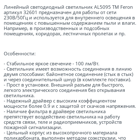
Линейный светодиодный светильник AL5095 ТМ Feron
артикул 32601 предназначен для работы от сети
230В/50Гц и используется для внутреннего освещения в
помещениях с повышенным содержанием пыли и влаги.
Например, в производственных и подсобных
помещениях, коридорах, лестничных пролетах и пр.
Особенности:
- Стабильное яркое свечение - 100 лм/Вт.
- Светильник имеет возможность соединения в линию
двумя способами: байонетное соединение (стык в стык)
и через соединительный шнур (в комплекте поставки).
- Прост в установке. Внешний разъем для быстрого,
легкого электрического соединения без открывания
светильника.
- Надежный драйвер с высоким коэффициентом
мощности более 0.9 и с защитой от скачков напряжения.
- Наличие фильтра в драйвере светильника
препятствует воздействию светильника на работу
средств связи, теле и радиоприемников, устройств
пожарной сигнализации.
- Цельный корпус из высокопрочного материала
поликарбоната, выполнен методом соэкструзии, что