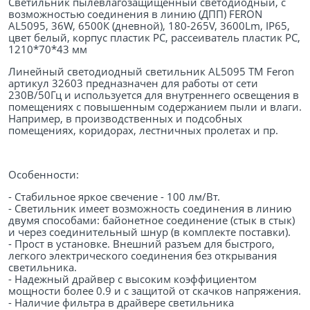
Светильник пылевлагозащищенный светодиодный, с
возможностью соединения в линию (ДПП) FERON
AL5095, 36W, 6500К (дневной), 180-265V, 3600Lm, IP65,
цвет белый, корпус пластик PC, рассеиватель пластик PC,
1210*70*43 мм
Линейный светодиодный светильник AL5095 ТМ Feron
артикул 32603 предназначен для работы от сети
230В/50Гц и используется для внутреннего освещения в
помещениях с повышенным содержанием пыли и влаги.
Например, в производственных и подсобных
помещениях, коридорах, лестничных пролетах и пр.
Особенности:
- Стабильное яркое свечение - 100 лм/Вт.
- Светильник имеет возможность соединения в линию
двумя способами: байонетное соединение (стык в стык)
и через соединительный шнур (в комплекте поставки).
- Прост в установке. Внешний разъем для быстрого,
легкого электрического соединения без открывания
светильника.
- Надежный драйвер с высоким коэффициентом
мощности более 0.9 и с защитой от скачков напряжения.
- Наличие фильтра в драйвере светильника