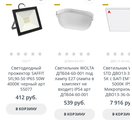
55077
ДПБ04-60-001
ДВО13-36-042-
Светодиодный
Светильник WOLTA
Светильник 
прожектор SAFFIT
ДПБ04-60-001 под
STD ДВО13-36
SFL90-50 IP65 50W
лампу E27 (лампа в
5К с БАП EM1
4000K черный арт
комплект не
5000К IP5
55077
вxодит) IP54 арт
Микропризма
ДПБ04-60-001
ДВО13-36-04
412
 руб.
539
 руб.
7 916
 ру
В КОРЗИНУ
В КОРЗИНУ
В КОРЗИН