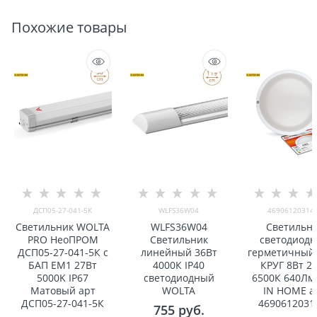
Похожие товары
ДСП05-27-041-5К
WLFS36W04
46906120314
Светильник WOLTA
WLFS36W04
Светильн
PRO НеоПРОМ
Светильник
светодиод
ДСП05-27-041-5К с
линейный 36Вт
герметичный
БАП EM1 27Вт
4000К IP40
КРУГ 8Вт 2
5000K IP67
светодиодный
6500К 640Лм 
Матовый арт
WOLTA
IN HOME а
ДСП05-27-041-5К
4690612031
755
 руб.