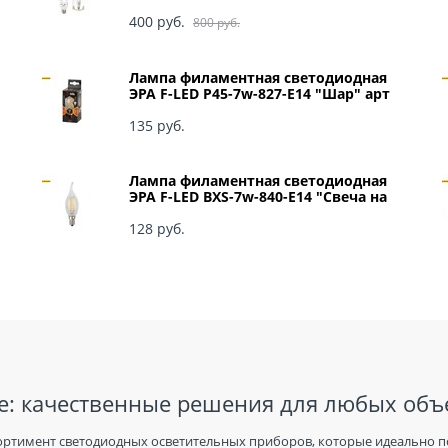
0049
400
 руб.
800
 руб.
Лампа филаментная светодиодная
ЭРА F-LED P45-7w-827-E14 "Шар" арт
Б0027946
135
 руб.
Лампа филаментная светодиодная
ЭРА F-LED BXS-7w-840-E14 "Свеча на
ветру" арт Б0027945
128
 руб.
: качественные решения для любых объ
ортимент светодиодных осветительных приборов, которые идеально п