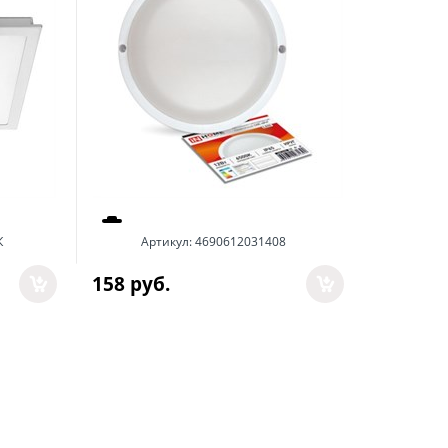
К
Артикул:
4690612031408
А
158
 руб.
3 598
 р