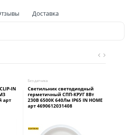
Отзывы
Доставка
Без датчика
Для высоки
LIP-IN
Светильник светодиодный
Светиль
EM3
герметичный СПП-КРУГ 8Вт
ECO 150 В
й арт
230В 6500К 640Лм IP65 IN HOME
220-240 
арт 4690612031408
SQ0352-