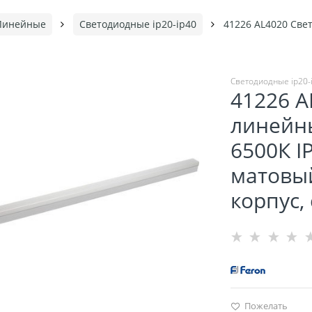
Линейные
Светодиодные ip20-ip40
41226 AL4020 Све
Светодиодные ip20-
41226 A
линейн
6500К IP
матовы
корпус,
Пожелать