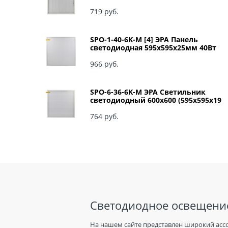
мм) 36Вт 4000К IP40 Армстронг,
Призма Б0039057
719
 руб.
SPO-1-40-6K-M [4] ЭРА Панель
светодиодная 595x595x25мм 40Вт
3060Лм 6500К матовый арт Б0041887
966
 руб.
SPO-6-36-6K-M ЭРА Светильник
светодиодный 600х600 (595x595x19
мм) 36Вт 6500К IP40 Армстронг,
Матовый Б0039318
764
 руб.
Светодиодное освещение
На нашем сайте представлен широкий асс