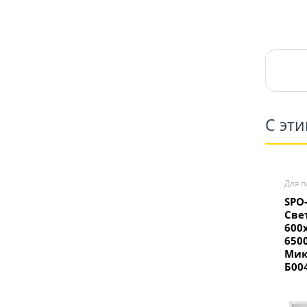
С эт
Для п
SPO-
Све
600
650
Мик
Б00