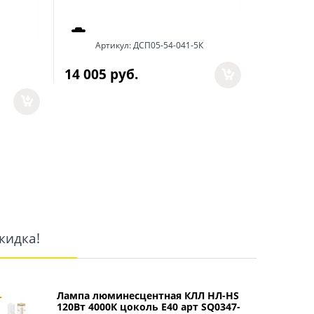
Артикул:
ДСП05-54-041-5К
Арт
14 005
 руб.
14 347
 
кидка!
Лампа люминесцентная КЛЛ НЛ-HS
120Вт 4000К цоколь Е40 арт SQ0347-