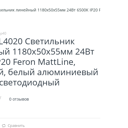
тильник линейный 1180x50x55мм 24Вт 6500К IP20 Feron MattLin
ip40
L4020 Светильник
ый 1180x50x55мм 24Вт
20 Feron MattLine,
й, белый алюминиевый
 светодиодный
0 отзывов
Сравнить