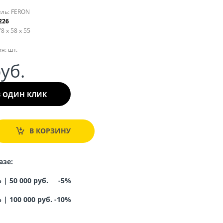
ль:
FERON
226
8 x 58 x 55
я:
шт.
руб.
В ОДИН КЛИК
В КОРЗИНУ
азе:
% |
50 000 руб. -5%
%
|
100 000 руб. -10%