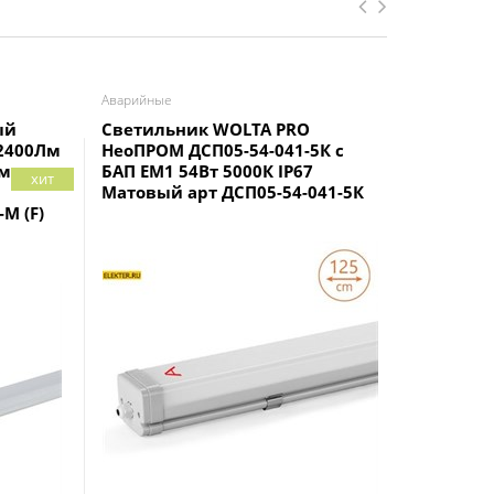
Аварийные
Аварийные
ый
Светильник WOLTA PRO
Светиль
 2400Лм
НеоПРОМ ДСП05-54-041-5К с
ЛАЙНЕР I
мм
БАП EM1 54Вт 5000К IP67
БАП EM1 
хит
Матовый арт ДСП05-54-041-5К
Матовый
M (F)