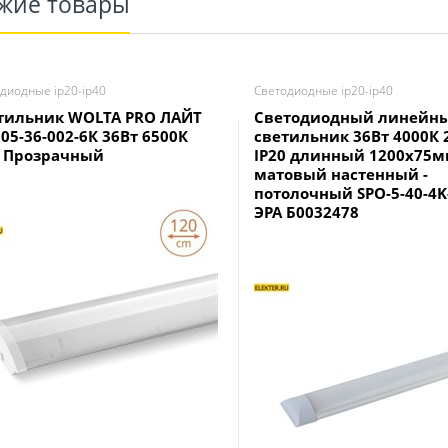
жие товары
диодные ip20-ip40
Светодиодные ip20-ip40
тильник WOLTA PRO ЛАЙТ
Светодиодный линейн
05-36-002-6К 36Вт 6500К
светильник 36Вт 4000К
0 Прозрачный
IP20 длинный 1200x75
матовый настенный -
потолочный SPO-5-40-4K-
ЭРА Б0032478