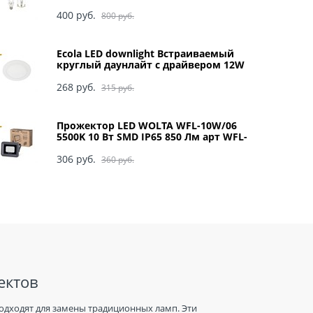
0049
400
 руб.
800
 руб.
Ecola LED downlight Встраиваемый
круглый даунлайт с драйвером 12W
220V 4200K 170x20 арт DRRV12ELC
268
 руб.
315
 руб.
Прожектор LED WOLTA WFL-10W/06
5500K 10 Вт SMD IP65 850 Лм арт WFL-
10W/06
306
 руб.
360
 руб.
ектов
одходят для замены традиционных ламп. Эти