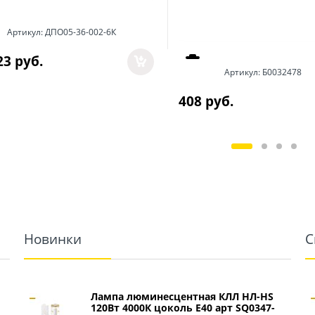
Артикул:
ДПО05-36-002-6К
23
 руб.
Артикул:
Б0032478
408
 руб.
Новинки
С
Лампа люминесцентная КЛЛ НЛ-HS
120Вт 4000К цоколь Е40 арт SQ0347-