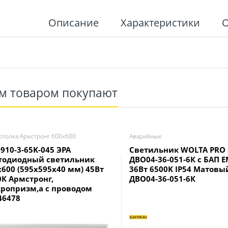
Описание
Характеристики
им товаром покупают
отолка Армстронг 600х600
Аварийные
910-3-65K-045 ЭРА
Светильник WOLTA PRO C
тодиодный светильник
ДВО04-36-051-6К с БАП 
х600 (595x595x40 мм) 45Вт
36Вт 6500K IP54 Матовы
0К Армстронг,
ДВО04-36-051-6К
ропризм,а с проводом
46478