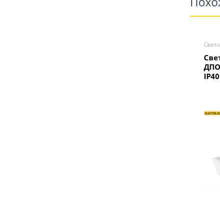
Похо
Свето
Све
ДПО
IP4