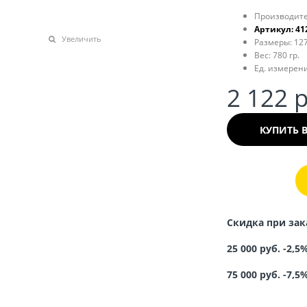
Производите
Артикул:
41
Увеличить
Размеры:
127
Вес:
780
гр.
Ед. измерени
2 122
 
КУПИТЬ 
Скидка при зак
25 000 руб. -2,5
75 000 руб. -7,5