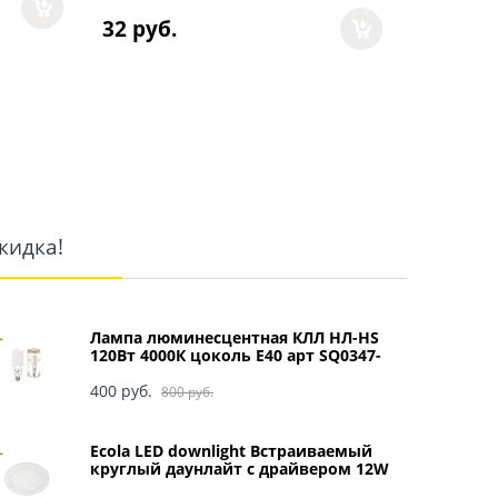
90
 руб.
32
 руб.
кидка!
Лампа люминесцентная КЛЛ НЛ-HS
120Вт 4000К цоколь Е40 арт SQ0347-
0049
400
 руб.
800
 руб.
Ecola LED downlight Встраиваемый
круглый даунлайт с драйвером 12W
220V 4200K 170x20 арт DRRV12ELC