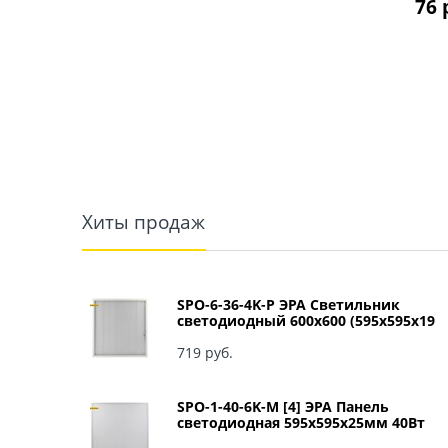
76
 
Хиты продаж
SPO-6-36-4K-P ЭРА Светильник
светодиодный 600х600 (595x595x19
мм) 36Вт 4000К IP40 Армстронг,
Призма Б0039057
719
 руб.
SPO-1-40-6K-M [4] ЭРА Панель
светодиодная 595x595x25мм 40Вт
3060Лм 6500К матовый арт Б0041887