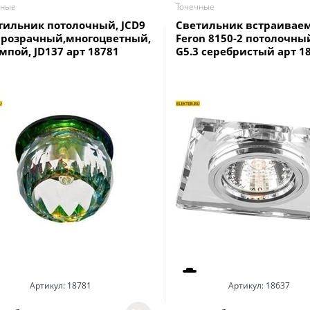
чные
Точечные
тильник потолочный, JCD9
Светильник встраивае
прозрачный,многоцветный,
Feron 8150-2 потолочны
мпой, JD137 арт 18781
G5.3 серебристый арт 1
Артикул:
18781
Артикул:
18637