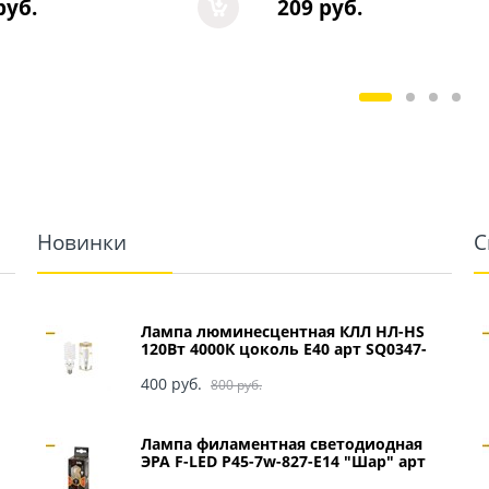
руб.
209
 руб.
Новинки
С
Лампа люминесцентная КЛЛ НЛ-HS
120Вт 4000К цоколь Е40 арт SQ0347-
0049
400
 руб.
800
 руб.
Лампа филаментная светодиодная
ЭРА F-LED P45-7w-827-E14 "Шар" арт
Б0027946