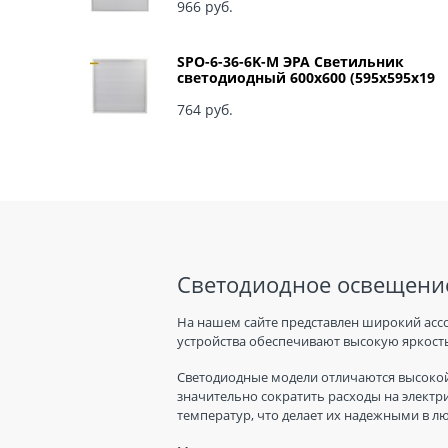
966
 руб.
SPO-6-36-6K-M ЭРА Светильник
светодиодный 600х600 (595x595x19
мм) 36Вт 6500К IP40 Армстронг,
Матовый Б0039318
764
 руб.
Светодиодное освещение
На нашем сайте представлен широкий асс
устройства обеспечивают высокую яркость
Светодиодные модели отличаются высокой
значительно сократить расходы на электр
температур, что делает их надежными в л