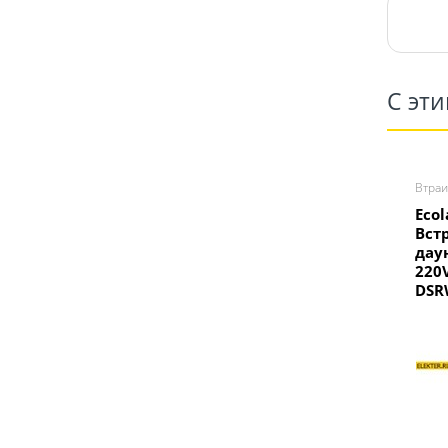
С эт
Втра
Ecol
Вст
дау
220
DSR