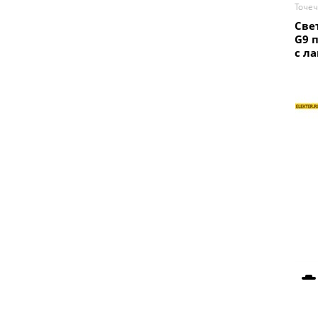
Точе
Све
G9 
с ла