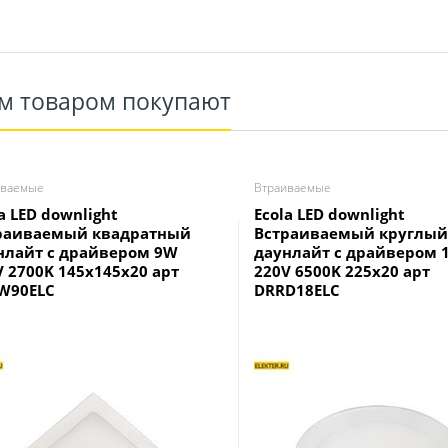
им товаром покупают
иваемые
Втраиваемые
a LED downlight
Ecola LED downlight
раиваемый квадратный
Встраиваемый круглый
нлайт с драйвером 9W
даунлайт с драйвером 
V 2700K 145x145x20 арт
220V 6500K 225x20 арт
W90ELC
DRRD18ELC