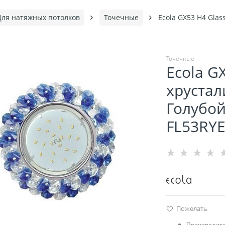
Для натяжных потолков
Точечные
Ecola GX53 H4 Glas
Точечные
Ecola G
xруста
Голубой
FL53RY
Пожелать
Производите