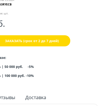
53RYECB
я:
шт.
б.
ЗАКАЗАТЬ (срок от 2 до 7 дней)
азе:
% |
50 000 руб. -5%
%
|
100 000 руб. -10%
Отзывы
Доставка