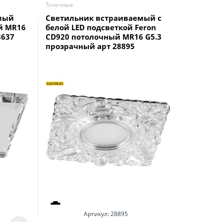
Точечные
Точечные
мый
Светильник встраиваемый с
ST1 GD 
й MR16
белой LED подсветкой Feron
штампов
8637
CD920 потолочный MR16 G5.3
золото а
прозрачный арт 28895
Артикул:
28895