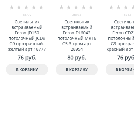
18777
28954
18712
Светильник
Светильник
Светильн
встраиваемый
встраиваемый
встраивае
Feron JD150
Feron DL6042
Feron CD23
потолочный JСD9
потолочный MR16
потолочный 
G9 прозрачный-
G5.3 хром арт
G9 прозрач
желтый арт 18777
28954
красный арт 
76
 руб.
80
 руб.
76
 руб.
В КОРЗИНУ
В КОРЗИНУ
В КОРЗИН