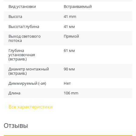
Вид установки
Встраиваемый
Высота
41 mm
Высота/глубина
41 мм
Выход светового
Прямой
потока
Глубина
61 мм
установочная
(встраив.)
Диаметр монтажный
90 мм
(встраив.)
Диммируемый (-ая)
Нет
Длина
106 mm
Все характеристики
Отзывы