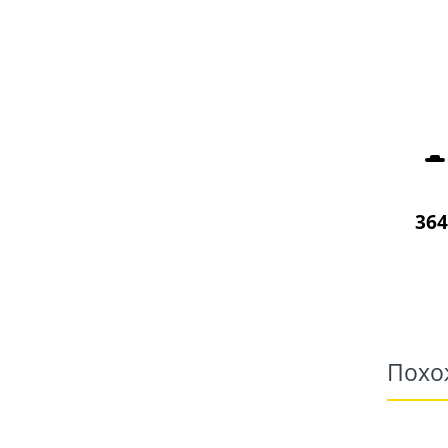
364
Похо