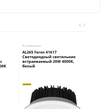
Втраиваемые
Втраиваем
AL265 Feron 41617
Ecola LE
Светодиодный светильник
Встраив
с
встраиваемый 20W 4000K,
безрамо
00K
белый
креплен
отверст
220V 420
DARV24E