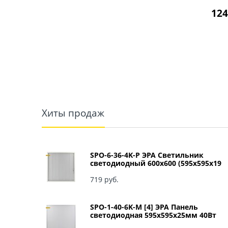
124
Хиты продаж
SPO-6-36-4K-P ЭРА Светильник
светодиодный 600х600 (595x595x19
мм) 36Вт 4000К IP40 Армстронг,
Призма Б0039057
719
 руб.
SPO-1-40-6K-M [4] ЭРА Панель
светодиодная 595x595x25мм 40Вт
3060Лм 6500К матовый арт Б0041887