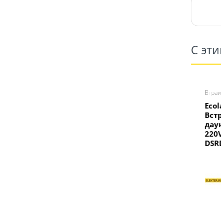
С эт
Втра
Ecol
Вст
дау
220
DSR