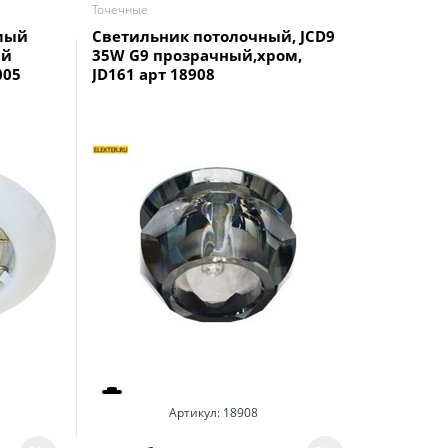
Точечные
Точечные
мый
Светильник потолочный, JCD9
Светиль
ый
35W G9 прозрачный,хром,
Feron G
005
JD161 арт 18908
MR16 G5.
Артикул:
18908