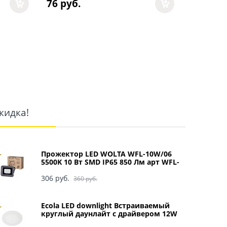
76
 руб.
42
 руб.
кидка!
Прожектор LED WOLTA WFL-10W/06
5500K 10 Вт SMD IP65 850 Лм арт WFL-
10W/06
306
 руб.
360
 руб.
Ecola LED downlight Встраиваемый
круглый даунлайт с драйвером 12W
220V 4200K 170x20 арт DRRV12ELC