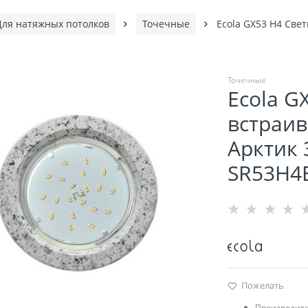
Для натяжных потолков
Точечные
Ecola GX53 H4 Све
Точечные
Ecola G
встраив
Арктик 
SR53H4
Пожелать
Производите