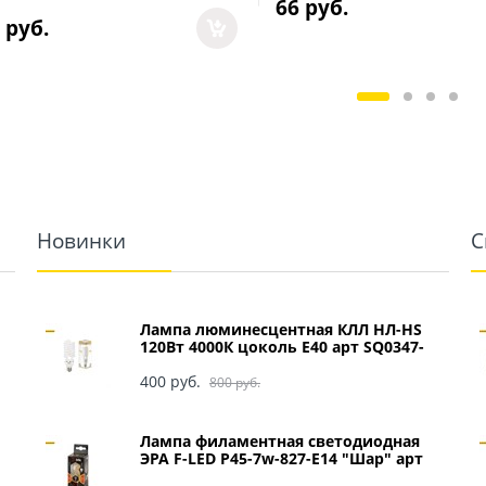
66
 руб.
 руб.
Новинки
С
Лампа люминесцентная КЛЛ НЛ-HS
120Вт 4000К цоколь Е40 арт SQ0347-
0049
400
 руб.
800
 руб.
Лампа филаментная светодиодная
ЭРА F-LED P45-7w-827-E14 "Шар" арт
Б0027946