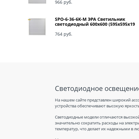
966
 руб.
SPO-6-36-6K-M ЭРА Светильник
светодиодный 600х600 (595x595x19
мм) 36Вт 6500К IP40 Армстронг,
Матовый Б0039318
764
 руб.
Светодиодное освещение
На нашем сайте представлен широкий асс
устройства обеспечивают высокую яркость
Светодиодные модели отличаются высокой
значительно сократить расходы на электр
температур, что делает их надежными в л