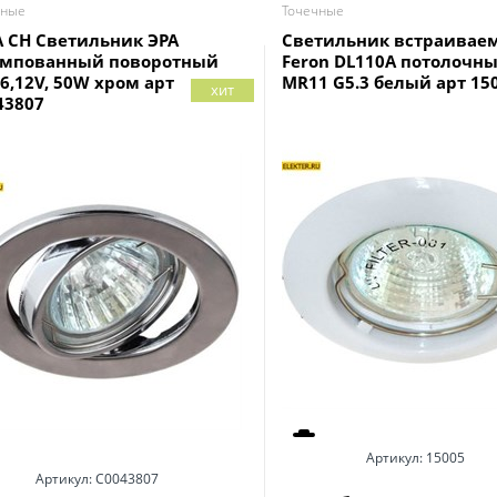
чные
Точечные
A CH Светильник ЭРА
Светильник встраивае
мпованный поворотный
Feron DL110A потолочн
6,12V, 50W хром арт
MR11 G5.3 белый арт 15
хит
43807
Артикул:
15005
Артикул:
C0043807