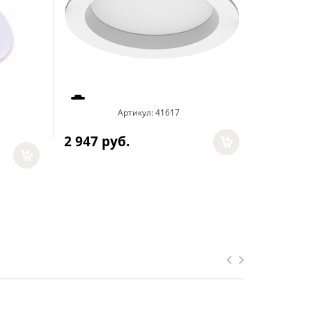
Артикул:
41617
2 947
 руб.
А
357
 руб