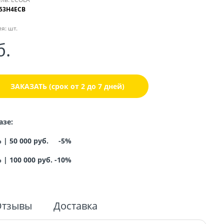
53H4ECB
я:
шт.
б.
ЗАКАЗАТЬ (срок от 2 до 7 дней)
азе:
% |
50 000 руб. -5%
%
|
100 000 руб. -10%
Отзывы
Доставка