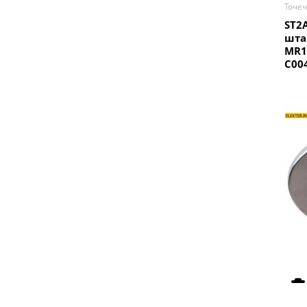
Точе
ST2
шта
MR1
C00