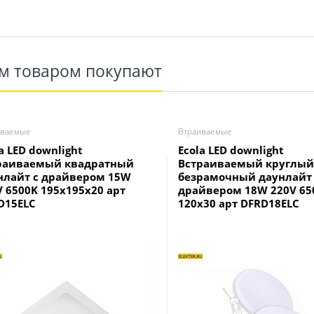
им товаром покупают
иваемые
Втраиваемые
a LED downlight
Ecola LED downlight
раиваемый квадратный
Встраиваемый круглый
нлайт с драйвером 15W
безрамочный даунлайт 
V 6500K 195x195x20 арт
драйвером 18W 220V 65
D15ELC
120x30 арт DFRD18ELC