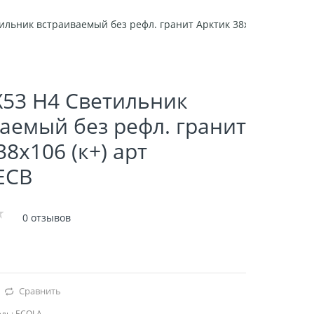
тильник встраиваемый без рефл. гранит Арктик 38x106 (к+) арт 
X53 H4 Светильник
аемый без рефл. гранит
38x106 (к+) арт
ECB
0 отзывов
Сравнить
ль:
ECOLA