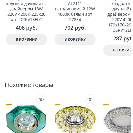
круглый даунлайт с
AL2111
квадратн
драйвером 18W
встраиваемый 12W
даунлайт 
220V 4200K 225x20
4000K белый арт
драйвером 
арт DRRV18ELC
27854
220V 4200
170x170x20 
406
 руб.
702
 руб.
DSRV12EL
287
 руб
В КОРЗИНУ
В КОРЗИНУ
В КОРЗИН
Похожие товары