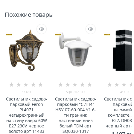
Похожие товары
11483
SQ0330-1317
41153
Светильник садово-
Светильник садово-
Светильник са
парковый Feron
парковый "СИТИ"
парковый
PL4071
НБУ 07-60-004 У1 6-
клеммой 
четыреxгранный
ти гранник
комплекте, 
на стену вверx 60W
настенный вниз
E27, DH080
E27 230V, черное
белый TDM арт
черный арт 
золото арт 11483
SQ0330-1317
1 107
 ру