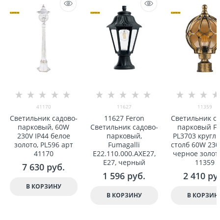
41170
11627
11359
Светильник садово-
11627 Feron
Светильник са
парковый, 60W
Светильник садово-
парковый F
230V IP44 белое
парковый,
PL3703 кругл
золото, PL596 арт
Fumagalli
столб 60W 230
41170
E22.110.000.AXE27,
черное золот
E27, черный
11359
7 630
 руб.
1 596
 руб.
2 410
 ру
В КОРЗИНУ
В КОРЗИНУ
В КОРЗИН