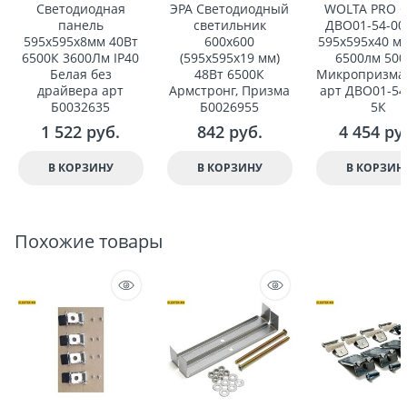
Светодиодная
ЭРА Светодиодный
WOLTA PRO 
панель
светильник
ДВО01-54-00
595x595x8мм 40Вт
600х600
595x595x40 мм
6500К 3600Лм IP40
(595x595x19 мм)
6500лм 50
Белая без
48Вт 6500К
Микропризма 
драйвера арт
Армстронг, Призма
арт ДВО01-54
Б0032635
Б0026955
5К
1 522
 руб.
842
 руб.
4 454
 ру
В КОРЗИНУ
В КОРЗИНУ
В КОРЗИН
Похожие товары