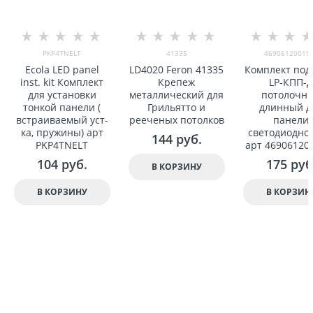
PKP4TNELT
41335
46906120019
Ecola LED panel
LD4020 Feron 41335
Комплект под
inst. kit Комплект
Крепеж
LP-КПП-
для установки
металлический для
потолочн
тонкой панели (
Грильятто и
длинный д
встраиваемый уст-
рееченыx потолков
панели
ка, пружины) арт
светодиодной
144
 руб.
PKP4TNELT
арт 46906120
104
 руб.
175
 руб
В КОРЗИНУ
В КОРЗИНУ
В КОРЗИН