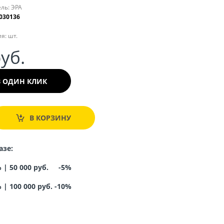
ль:
ЭРА
030136
я:
шт.
руб.
В ОДИН КЛИК
В КОРЗИНУ
азе:
% |
50 000 руб. -5%
%
|
100 000 руб. -10%