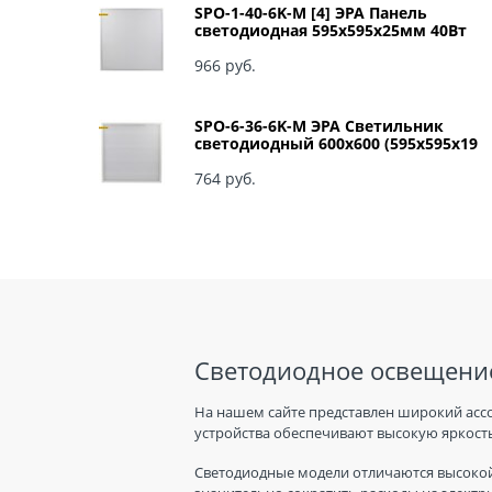
SPO-1-40-6K-M [4] ЭРА Панель
светодиодная 595x595x25мм 40Вт
3060Лм 6500К матовый арт Б0041887
966
 руб.
SPO-6-36-6K-M ЭРА Светильник
светодиодный 600х600 (595x595x19
мм) 36Вт 6500К IP40 Армстронг,
Матовый Б0039318
764
 руб.
Светодиодное освещение
На нашем сайте представлен широкий асс
устройства обеспечивают высокую яркость
Светодиодные модели отличаются высокой