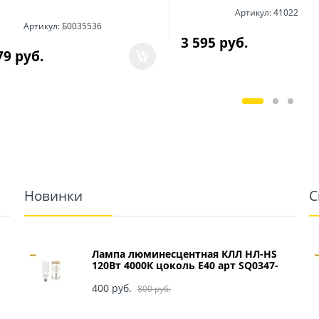
Артикул:
41022
Артикул:
Б0035536
3 595
 руб.
79
 руб.
Новинки
С
Лампа люминесцентная КЛЛ НЛ-HS
120Вт 4000К цоколь Е40 арт SQ0347-
0049
400
 руб.
800
 руб.