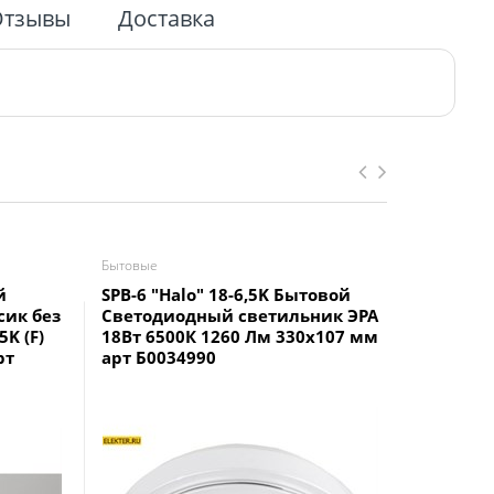
Отзывы
Доставка
Бытовые
Бытовые
й
SPB-6 "Halo" 18-6,5K Бытовой
SPB-6 "H
сик без
Светодиодный светильник ЭРА
Светоди
5K (F)
18Вт 6500К 1260 Лм 330x107 мм
14Вт 65
рт
арт Б0034990
арт Б00