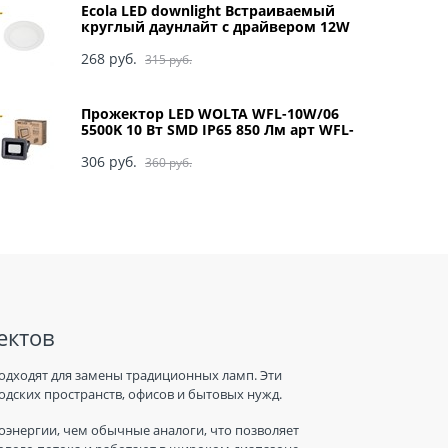
Ecola LED downlight Встраиваемый
круглый даунлайт с драйвером 12W
220V 4200K 170x20 арт DRRV12ELC
268
 руб.
315
 руб.
Прожектор LED WOLTA WFL-10W/06
5500K 10 Вт SMD IP65 850 Лм арт WFL-
10W/06
306
 руб.
360
 руб.
ектов
одходят для замены традиционных ламп. Эти
дских пространств, офисов и бытовых нужд.
энергии, чем обычные аналоги, что позволяет