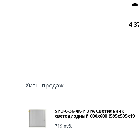
4 3
Хиты продаж
SPO-6-36-4K-P ЭРА Светильник
светодиодный 600х600 (595x595x19
мм) 36Вт 4000К IP40 Армстронг,
Призма Б0039057
719
 руб.