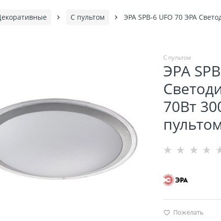
Декоративные
С пультом
ЭРА SPB-6 UFO 70 ЭРА Свето
С пультом
ЭРА SPB
Светод
70Вт 30
пультом
Пожелать