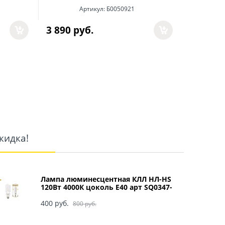
Артикул:
Б0050921
3 890
 руб.
2 976
 р
кидка!
Лампа люминесцентная КЛЛ НЛ-HS
120Вт 4000К цоколь Е40 арт SQ0347-
0049
400
 руб.
800
 руб.