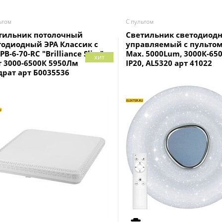
ьтом
С пультом
тильник потолочный
Светильник светодиод
тодиодный ЭРА Классик с
управляемый с пультом
PB-6-70-RC "Brilliance Slim"
Max. 5000Lum, 3000К-650
хит
т 3000-6500К 5950Лм
IP20, AL5320 арт 41022
драт арт Б0035536