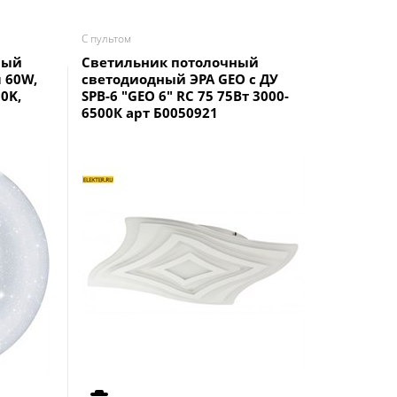
С пультом
С пультом
ный
Светильник потолочный
Светиль
 60W,
светодиодный ЭРА GEO с ДУ
светоди
0K,
SPB-6 "GEO 6" RC 75 75Вт 3000-
ДУ SPB-6
6500К арт Б0050921
6500К 5