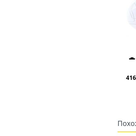
416
Похо