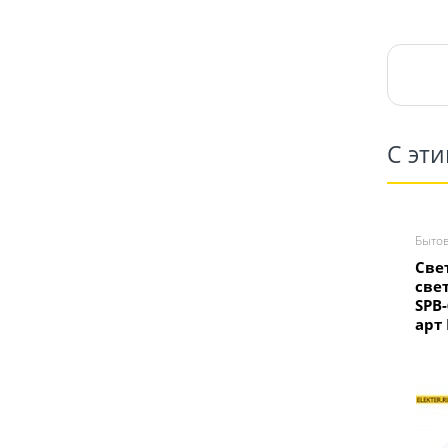
С эт
Быто
Све
све
SPB-
арт