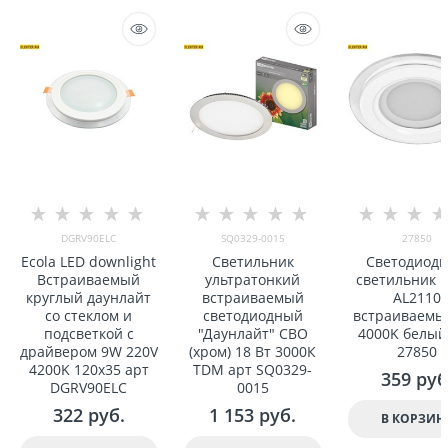
DGRV90ELC
SQ0329-0015
27850
Ecola LED downlight
Светильник
Светодиод
Встраиваемый
ультратонкий
светильник F
круглый даунлайт
встраиваемый
AL2110
со стеклом и
светодиодный
встраиваемы
подсветкой с
"Даунлайт" СВО
4000K белый
драйвером 9W 220V
(хром) 18 Вт 3000К
27850
4200K 120x35 арт
TDM арт SQ0329-
359
 руб
DGRV90ELC
0015
322
 руб.
1 153
 руб.
В КОРЗИН