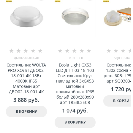
ДБО02-18-001-4К
TR53L3ECR
SQ0303-043
Светильник WOLTA
Ecola Light GX53
Светильник
PRO ХОЛЛ ДБО02-
LED ДПП 03-18-103
1302 сосна к
18-001-4К 18Вт
Светильник Круг
реш. 60Вт IP5
4000К IP65
накладной 3xGX53
арт SQ0303-
Матовый арт
матовый
1 720
 ру
ДБО02-18-001-4К
поликарбонат IP65
белый 280x280x90
3 888
 руб.
В КОРЗИН
арт TR53L3ECR
1 074
 руб.
В КОРЗИНУ
В КОРЗИНУ