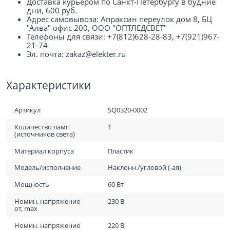
Доставка курьером по Санкт-Петербургу в будние
дни, 600 руб.
Адрес самовывоза: Апраксин переулок дом 8, БЦ
"Алва" офис 200, ООО "ОПТЛЕДСВЕТ"
Телефоны для связи: +7(812)628-28-83, +7(921)967-
21-74
Эл. почта: zakaz@elekter.ru
Характеристики
Артикул
SQ0320-0002
Количество ламп
1
(источников света)
Материал корпуса
Пластик
Модель/исполнение
Наклонн./угловой (-ая)
Мощность
60 Вт
Номин. напряжение
230 В
от, max
Номин. напряжение
220 В