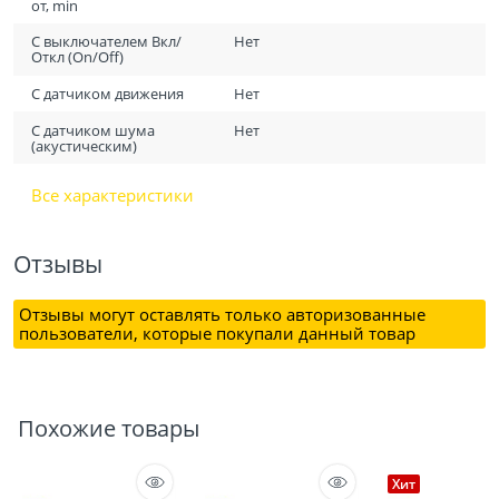
от, min
С выключателем Вкл/
Нет
Откл (On/Off)
С датчиком движения
Нет
С датчиком шума
Нет
(акустическим)
Все характеристики
Отзывы
Отзывы могут оставлять только авторизованные
пользователи, которые покупали данный товар
Похожие товары
Хит