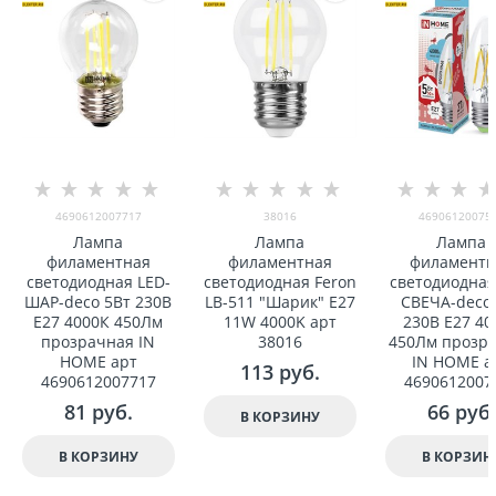
4690612007717
38016
46906120075
Лампа
Лампа
Лампа
филаментная
филаментная
филаментн
светодиодная LED-
светодиодная Feron
светодиодная
ШАР-deco 5Вт 230В
LB-511 "Шарик" E27
СВЕЧА-deco
Е27 4000К 450Лм
11W 4000K арт
230В Е27 40
прозрачная IN
38016
450Лм прозр
HOME арт
IN HOME а
113
 руб.
4690612007717
4690612007
81
 руб.
66
 руб.
В КОРЗИНУ
В КОРЗИНУ
В КОРЗИН