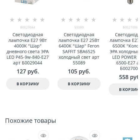
Б0029044
55089
Б0027006
Светодиодная
Светодиодная
Светодиод
лампочка Е27 9Вт
лампочка E27 25Вт
лампочка Е27
4000К "Шар"
6400К "Шар" Feron
6500К "Коло
дневного света ЭРА
SAFFIT SBA6525
ЭРА холодный
LED P45-9w-840-E27
холодный свет арт
LED POWER 
арт Б0029044
55089
6500-E27 а
Б002700
127
 руб.
105
 руб.
558
 руб
В КОРЗИНУ
В КОРЗИНУ
В КОРЗИН
Похожие товары