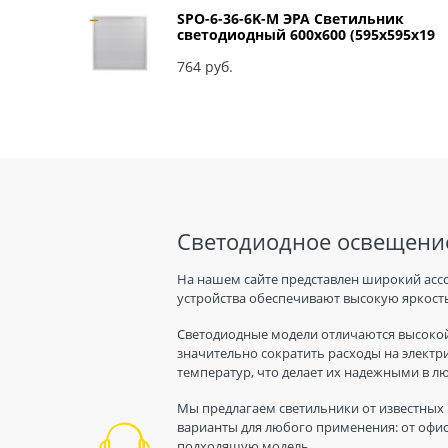
SPO-6-36-6K-M ЭРА Светильник
светодиодный 600х600 (595x595x19
мм) 36Вт 6500К IP40 Армстронг,
Матовый Б0039318
764
 руб.
Светодиодное освещение
На нашем сайте представлен широкий асс
устройства обеспечивают высокую яркость
Светодиодные модели отличаются высокой
значительно сократить расходы на электр
температур, что делает их надежными в л
Мы предлагаем светильники от известных 
варианты для любого применения: от офис
подходящую модель.