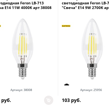
тодиодная Feron LB-713
светодиодная Feron LB-
ча E14 11W 4000K арт 38008
"Свеча" E14 9W 2700K ар
Артикул:
38008
Артикул:
25956
 руб.
103
 руб.