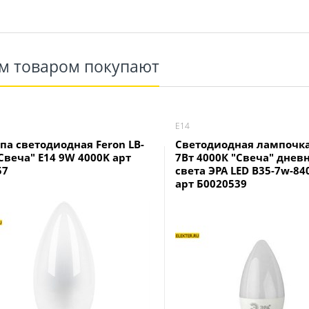
им товаром покупают
Е14
па светодиодная Feron LB-
Светодиодная лампочка
"Свеча" E14 9W 4000K арт
7Вт 4000К "Свеча" днев
57
света ЭРА LED B35-7w-84
арт Б0020539