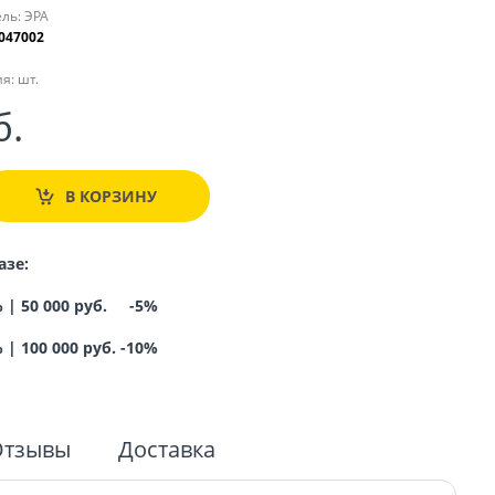
ль:
ЭРА
047002
я:
шт.
б.
В КОРЗИНУ
азе:
% |
50 000 руб. -5%
%
|
100 000 руб. -10%
Отзывы
Доставка