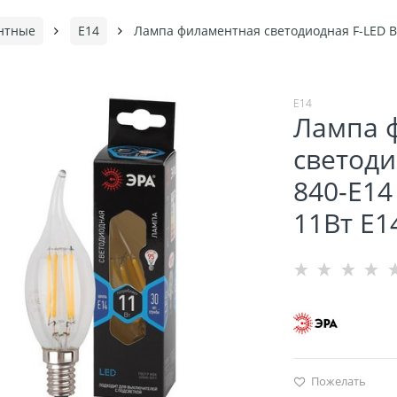
нтные
Е14
Лампа филаментная светодиодная F-LED BX
Е14
Лампа 
светоди
840-E14
11Вт E1
Пожелать