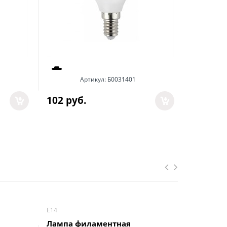
Артикул:
Б0031401
102
 руб.
53
 руб.
Е14
Е14
Лампа филаментная
Лампа ф