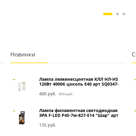
Новинки
С
Лампа люминесцентная КЛЛ НЛ-HS
120Вт 4000К цоколь Е40 арт SQ0347-
0049
400
 руб.
800
 руб.
Лампа филаментная светодиодная
ЭРА F-LED P45-7w-827-E14 "Шар" арт
Б0027946
135
 руб.