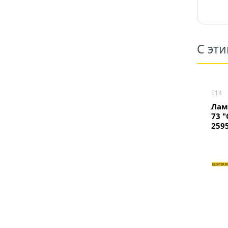
С эт
Е14
Лам
73 
259