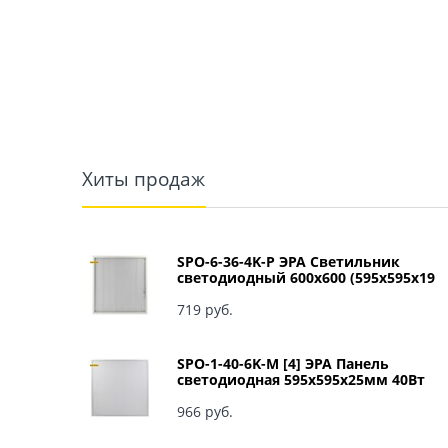
Хиты продаж
SPO-6-36-4K-P ЭРА Светильник
светодиодный 600х600 (595x595x19
мм) 36Вт 4000К IP40 Армстронг,
Призма Б0039057
719
 руб.
SPO-1-40-6K-M [4] ЭРА Панель
светодиодная 595x595x25мм 40Вт
3060Лм 6500К матовый арт Б0041887
966
 руб.