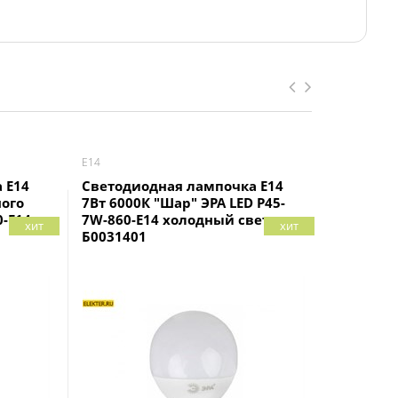
Е14
Е14
 Е14
Светодиодная лампочка E14
Лампа с
ного
7Вт 6000К "Шар" ЭРА LED P45-
SBC3709 
0-E14
7W-860-E14 холодный свет арт
C37T "Св
хит
хит
Б0031401
55130