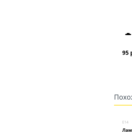
95
 
Похо
Е14
Лам