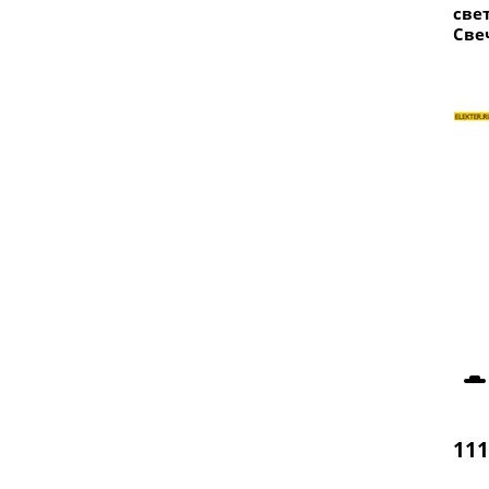
све
Све
111