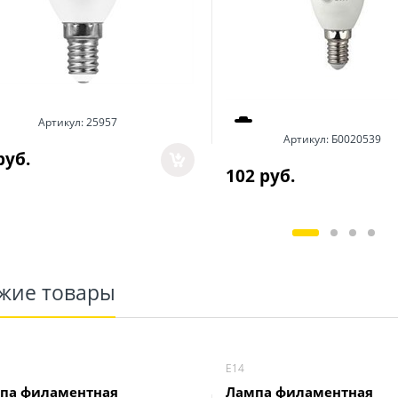
Артикул:
25957
Артикул:
Б0020539
руб.
102
 руб.
жие товары
Е14
па филаментная
Лампа филаментная