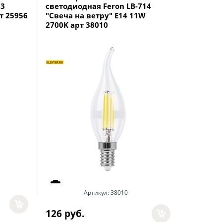
73
светодиодная Feron LB-714
светодио
т 25956
"Свеча на ветру" E14 11W
"Свеча н
2700K арт 38010
арт 2595
Артикул:
38010
126
 руб.
119
 руб