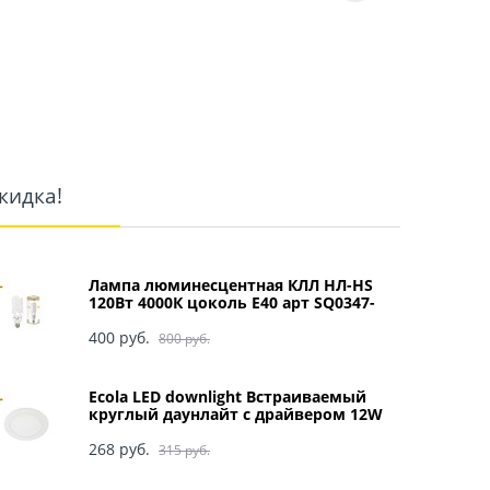
кидка!
Лампа люминесцентная КЛЛ НЛ-HS
120Вт 4000К цоколь Е40 арт SQ0347-
0049
400
 руб.
800
 руб.
Ecola LED downlight Встраиваемый
круглый даунлайт с драйвером 12W
220V 4200K 170x20 арт DRRV12ELC
268
 руб.
315
 руб.