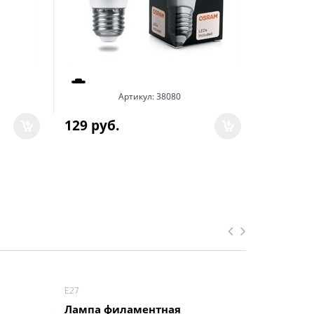
Артикул:
38080
Арт
129
 руб.
54
 руб.
Е27
Е27
Лампа филаментная
Лампа ф