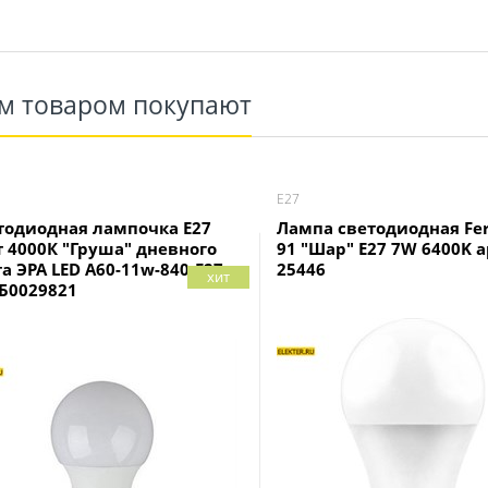
им товаром покупают
Е27
тодиодная лампочка E27
Лампа светодиодная Fer
т 4000К "Груша" дневного
91 "Шар" E27 7W 6400K а
а ЭРА LED A60-11w-840-E27
25446
хит
 Б0029821