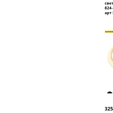
све
824-
арт
325