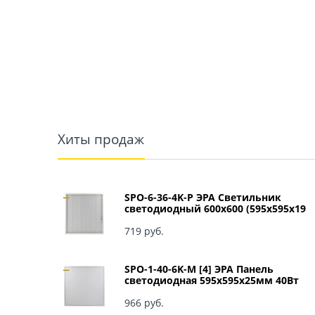
Хиты продаж
SPO-6-36-4K-P ЭРА Светильник
светодиодный 600х600 (595x595x19
мм) 36Вт 4000К IP40 Армстронг,
Призма Б0039057
719
 руб.
SPO-1-40-6K-M [4] ЭРА Панель
светодиодная 595x595x25мм 40Вт
3060Лм 6500К матовый арт Б0041887
966
 руб.