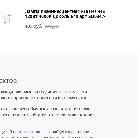
Лампа люминесцентная КЛЛ НЛ-HS
120Вт 4000К цоколь Е40 арт SQ0347-
0049
400
 руб.
800
 руб.
ектов
одходят для замены традиционных ламп. Эти
дских пространств, офисов и бытовых нужд.
энергии, чем обычные аналоги, что позволяет
тового потока и работают в широком диапазоне
ции. В нашем каталоге вы найдете различные
рактеристики, что позволит вам легко выбрать