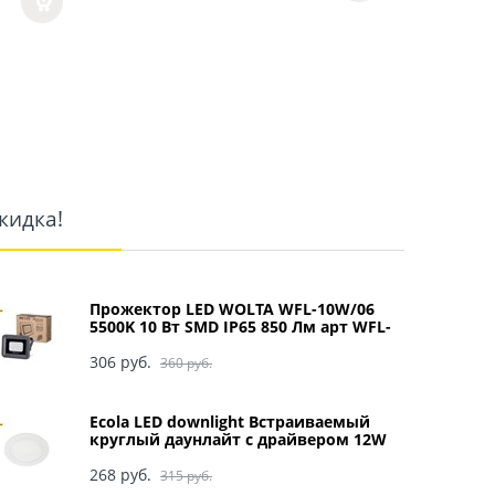
кидка!
Прожектор LED WOLTA WFL-10W/06
5500K 10 Вт SMD IP65 850 Лм арт WFL-
10W/06
306
 руб.
360
 руб.
Ecola LED downlight Встраиваемый
круглый даунлайт с драйвером 12W
220V 4200K 170x20 арт DRRV12ELC
268
 руб.
315
 руб.