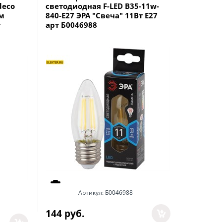
deco
светодиодная F-LED B35-11w-
светодио
Лм
840-E27 ЭРА "Свеча" 11Вт E27
840-E27 
т
арт Б0046988
арт Б00
Артикул:
Б0046988
144
 руб.
186
 руб