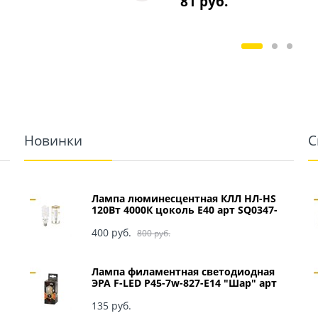
81
 руб.
Новинки
С
Лампа люминесцентная КЛЛ НЛ-HS
120Вт 4000К цоколь Е40 арт SQ0347-
0049
400
 руб.
800
 руб.
Лампа филаментная светодиодная
ЭРА F-LED P45-7w-827-E14 "Шар" арт
Б0027946
135
 руб.