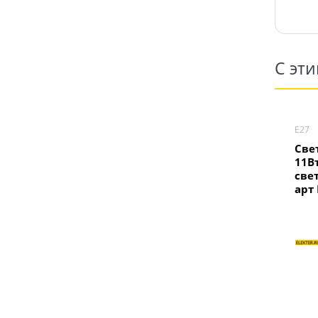
С эт
Е27
Све
11В
свет
арт