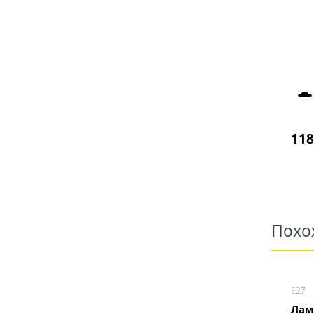
118
Похо
Е27
Лам