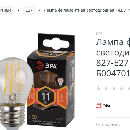
нтные
Е27
Лампа филаментная светодиодная F-LED P4
Е27
Лампа 
светоди
827-E27
Б00470
Пожелать