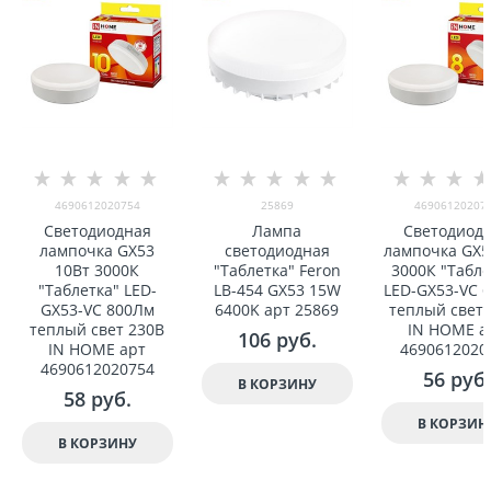
4690612020754
25869
46906120207
Светодиодная
Лампа
Светодиод
лампочка GX53
светодиодная
лампочка GX5
10Вт 3000К
"Таблетка" Feron
3000К "Табле
"Таблетка" LED-
LB-454 GX53 15W
LED-GX53-VC 
GX53-VC 800Лм
6400K арт 25869
теплый свет 
теплый свет 230В
IN HOME а
106
 руб.
IN HOME арт
4690612020
4690612020754
56
 руб.
В КОРЗИНУ
58
 руб.
В КОРЗИН
В КОРЗИНУ