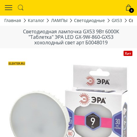
0
Главная
Каталог
ЛАМПЫ
Светодиодные
GX53
Све
Светодиодная лампочка GX53 9Вт 6000К
"Таблетка" ЭРА LED GX-9W-860-GX53
хохолодный свет арт Б0048019
Хит