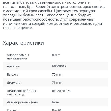
все типы бытовых светильников - потолочные,
настольные, бра. Бережёт электроэнергию, ярко светит,
имеет долгий срок службы. Цветовая температура -
холодный белый свет. Такое освещение бодрит,
повышает работоспособность. Этот современный
источник света создаёт комфортное и безопасное для
глаз освещение.
Характеристики
Аналог лампы
80 Вт
накаливания
Артикул
Б0048019
Высота
75 mm
Диаметр
75 mm
Диапазон рабочих
от -20 до +50
температур
Диммируемый (-ая)
false
Индекс
Ra>80