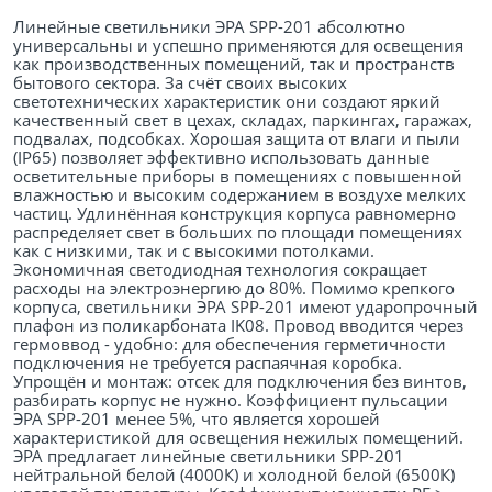
Линейные светильники ЭРА SPP-201 абсолютно
универсальны и успешно применяются для освещения
как производственных помещений, так и пространств
бытового сектора. За счёт своих высоких
светотехнических характеристик они создают яркий
качественный свет в цехах, складах, паркингах, гаражах,
подвалах, подсобках. Хорошая защита от влаги и пыли
(IP65) позволяет эффективно использовать данные
осветительные приборы в помещениях с повышенной
влажностью и высоким содержанием в воздухе мелких
частиц. Удлинённая конструкция корпуса равномерно
распределяет свет в больших по площади помещениях
как с низкими, так и с высокими потолками.
Экономичная светодиодная технология сокращает
расходы на электроэнергию до 80%. Помимо крепкого
корпуса, светильники ЭРА SPP-201 имеют ударопрочный
плафон из поликарбоната IK08. Провод вводится через
гермоввод - удобно: для обеспечения герметичности
подключения не требуется распаячная коробка.
Упрощён и монтаж: отсек для подключения без винтов,
разбирать корпус не нужно. Коэффициент пульсации
ЭРА SPP-201 менее 5%, что является хорошей
характеристикой для освещения нежилых помещений.
ЭРА предлагает линейные светильники SPP-201
нейтральной белой (4000К) и холодной белой (6500К)