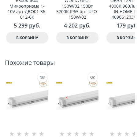
6500К IP40
WOLTA UFO-
ОВАЛ 12Вт 
Микропризма 1-
150W/02 150Вт
4000К 960Лм 
10V арт ДВО01-36-
5700К IP65 арт UFO-
IN HOME а
012-6К
150W/02
4690612034
5 299
 руб.
4 202
 руб.
179
 руб
В КОРЗИНУ
В КОРЗИНУ
В КОРЗИН
Похожие товары