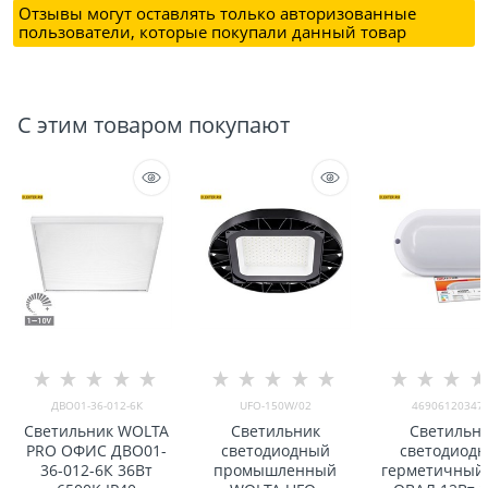
Отзывы могут оставлять только авторизованные
пользователи, которые покупали данный товар
С этим товаром покупают
ДВО01-36-012-6К
UFO-150W/02
46906120347
Светильник WOLTA
Светильник
Светильн
PRO ОФИС ДВО01-
светодиодный
светодиод
36-012-6К 36Вт
промышленный
герметичный