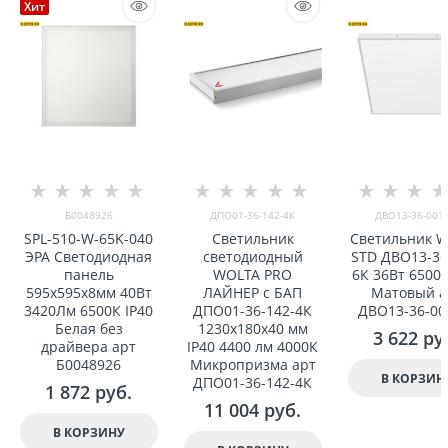
Хит
Б0048926
ДПО01-36-142-4К
ДВО13-36-001-
SPL-510-W-65K-040
Светильник
Светильник 
ЭРА Светодиодная
светодиодный
STD ДВО13-36
панель
WOLTA PRO
6К 36Вт 6500К
595x595x8мм 40Вт
ЛАЙНЕР с БАП
Матовый а
3420Лм 6500К IP40
ДПО01-36-142-4К
ДВО13-36-00
Белая без
1230x180x40 мм
3 622
 ру
драйвера арт
IP40 4400 лм 4000К
Б0048926
Микропризма арт
В КОРЗИН
ДПО01-36-142-4К
1 872
 руб.
11 004
 руб.
В КОРЗИНУ