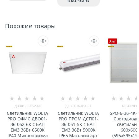
В КОРЗИНУ
Похожие товары
Хит
ДВО01-36-052-6К
ДСП01-36-051-5К
Б0047783
Светильник WOLTA
Светильник WOLTA
SPO-6-36-4K-
PRO ОФИС ДВО01-
PRO ПРОМ ДСП01-
Светодиод
36-052-6К с БАП
36-051-5К с БАП
светильн
EM3 36Вт 6500К
EM3 36Вт 5000K
600х600
IP40 Микропризма
IP65 Матовый арт
(595x595x19