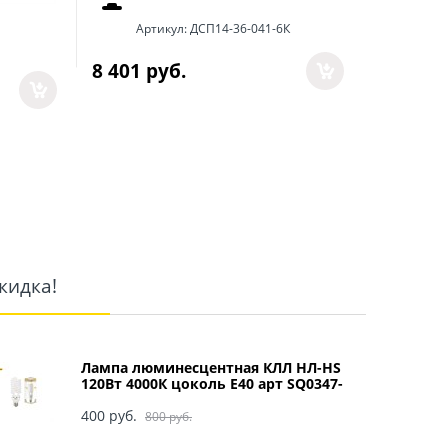
Артикул:
ДСП14-36-041-6К
Арт
8 401
 руб.
8 488
 р
кидка!
Лампа люминесцентная КЛЛ НЛ-HS
120Вт 4000К цоколь Е40 арт SQ0347-
0049
400
 руб.
800
 руб.