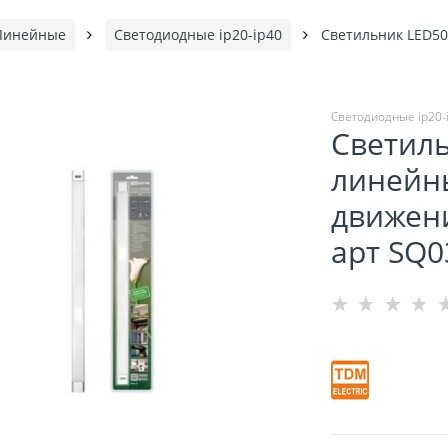
Линейные
Светодиодные ip20-ip40
Светильник LED500
Светодиодные ip20-
Светил
линейны
движени
арт SQ0