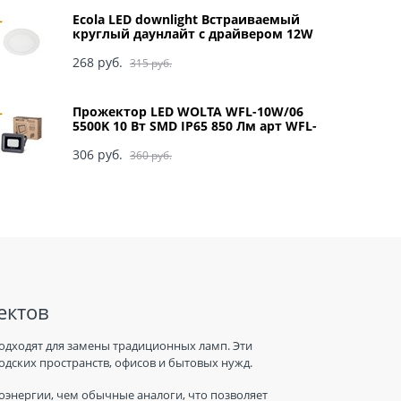
Ecola LED downlight Встраиваемый
круглый даунлайт с драйвером 12W
220V 4200K 170x20 арт DRRV12ELC
268
 руб.
315
 руб.
Прожектор LED WOLTA WFL-10W/06
5500K 10 Вт SMD IP65 850 Лм арт WFL-
10W/06
306
 руб.
360
 руб.
ектов
одходят для замены традиционных ламп. Эти
дских пространств, офисов и бытовых нужд.
энергии, чем обычные аналоги, что позволяет