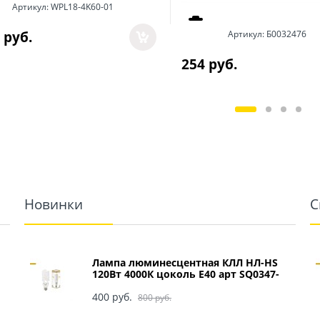
Артикул:
WPL18-4K60-01
 руб.
Артикул:
Б0032476
254
 руб.
Новинки
С
Лампа люминесцентная КЛЛ НЛ-HS
120Вт 4000К цоколь Е40 арт SQ0347-
0049
400
 руб.
800
 руб.