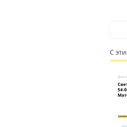
С эт
Для п
Све
54-0
Мат