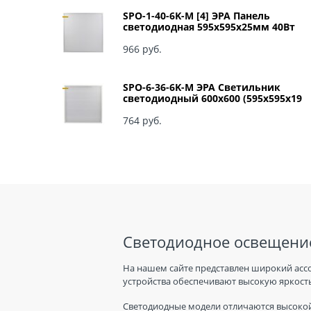
SPO-1-40-6K-M [4] ЭРА Панель
светодиодная 595x595x25мм 40Вт
3060Лм 6500К матовый арт Б0041887
966
 руб.
SPO-6-36-6K-M ЭРА Светильник
светодиодный 600х600 (595x595x19
мм) 36Вт 6500К IP40 Армстронг,
Матовый Б0039318
764
 руб.
Светодиодное освещение
На нашем сайте представлен широкий асс
устройства обеспечивают высокую яркость
Светодиодные модели отличаются высокой