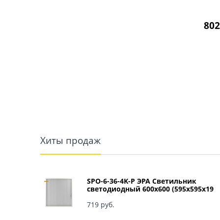
802
Хиты продаж
SPO-6-36-4K-P ЭРА Светильник
светодиодный 600х600 (595x595x19
мм) 36Вт 4000К IP40 Армстронг,
Призма Б0039057
719
 руб.