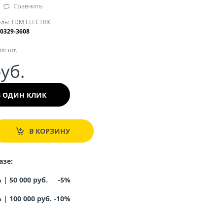
Сравнить
ль:
TDM ELECTRIC
0329-3608
я:
шт.
руб.
В ОДИН КЛИК
В КОРЗИНУ
азе:
% |
50 000 руб. -5%
%
|
100 000 руб. -10%