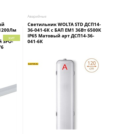
Аварийные
Аварийные
ый
Светильник WOLTA STD ДСП14-
Светиль
 1200Лм
36-041-6К с БАП EM1 36Вт 6500К
36-041-4
IP65 Матовый арт ДСП14-36-
IP67 Мат
хит
 SPO-
041-6К
041-4К
76