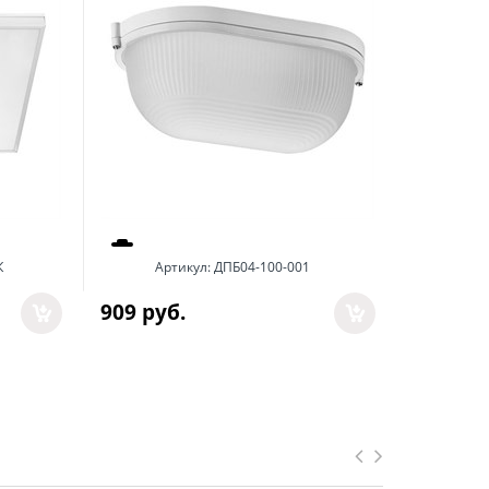
Арт
К
Артикул:
ДПБ04-100-001
3 482
 р
909
 руб.