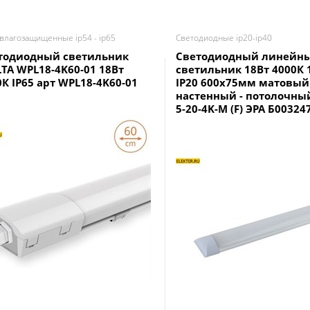
лагозащищенные ip54 - ip65
Светодиодные ip20-ip40
тодиодный светильник
Светодиодный линейн
TA WPL18-4K60-01 18Вт
светильник 18Вт 4000К
0К IP65 арт WPL18-4K60-01
IP20 600x75мм матовый
настенный - потолочный
5-20-4K-M (F) ЭРА Б00324