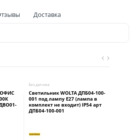
Отзывы
Доставка
Без датчика
Светодиод
 ОФИС
Светильник WOLTA ДПБ04-100-
Прожект
500К
001 под лампу E27 (лампа в
IP54 чер
 ДВО01-
комплект не вxодит) IP54 арт
1000-K02
ДПБ04-100-001