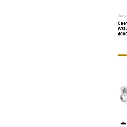
Пылев
Све
WOL
400