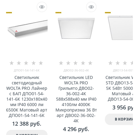
ДПО01-54-141-6К
ДВО02-36-002-4К
ДВО13-54-001-
Светильник
Светильник LED
Светильник 
светодиодный
WOLTA PRO
STD ДВО13-54
WOLTA PRO Лайнер
Грильято ДВО02-
5К 54Вт 5000К
с БАП ДПО01-54-
36-002-4К
Матовый а
141-6К 1230x180x40
588x588x40 мм IP40
ДВО13-54-00
мм IP40 6000 лм
4100лм 4000К
3 956
 ру
6500К Матовый арт
Микропризма 36 Вт
ДПО01-54-141-6К
арт ДВО02-36-002-
В КОРЗИН
4К
12 388
 руб.
4 296
 руб.