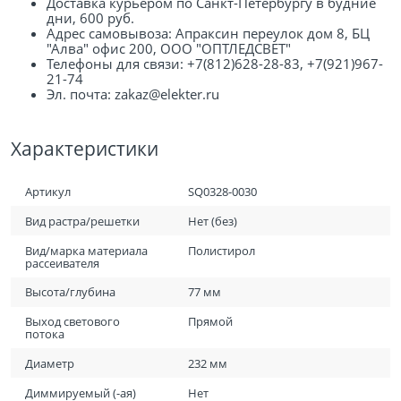
Доставка курьером по Санкт-Петербургу в будние
дни, 600 руб.
Адрес самовывоза: Апраксин переулок дом 8, БЦ
"Алва" офис 200, ООО "ОПТЛЕДСВЕТ"
Телефоны для связи: +7(812)628-28-83, +7(921)967-
21-74
Эл. почта: zakaz@elekter.ru
Характеристики
Артикул
SQ0328-0030
Вид растра/решетки
Нет (без)
Вид/марка материала
Полистирол
рассеивателя
Высота/глубина
77 мм
Выход светового
Прямой
потока
Диаметр
232 мм
Диммируемый (-ая)
Нет