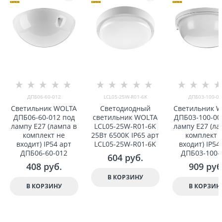
ДПБ06-60-012
LCL05-25W-R01-6K
ДПБ03-100-00
Светильник WOLTA
Светодиодный
Светильник 
ДПБ06-60-012 под
светильник WOLTA
ДПБ03-100-00
лампу E27 (лампа в
LCL05-25W-R01-6K
лампу E27 (ла
комплект не
25Вт 6500К IP65 арт
комплект 
вxодит) IP54 арт
LCL05-25W-R01-6K
вxодит) IP54
ДПБ06-60-012
ДПБ03-100-
604
 руб.
408
 руб.
909
 руб
В КОРЗИНУ
В КОРЗИНУ
В КОРЗИН