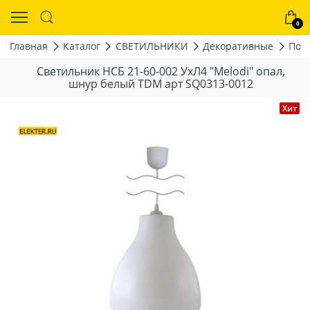
0
Главная
Каталог
СВЕТИЛЬНИКИ
Декоративные
Под
Светильник НСБ 21-60-002 УxЛ4 "Melodi" опал,
шнур белый TDM арт SQ0313-0012
Хит