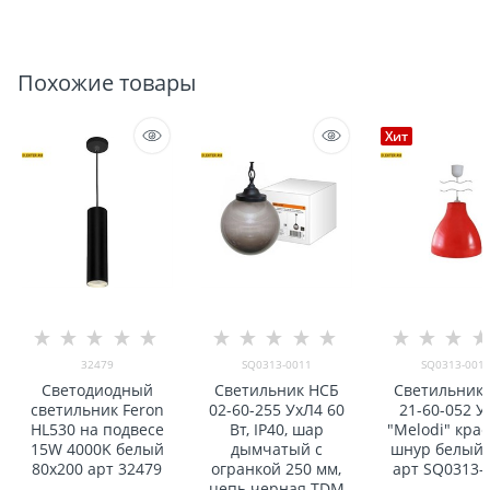
Похожие товары
Хит
32479
SQ0313-0011
SQ0313-001
Светодиодный
Светильник НСБ
Светильник
светильник Feron
02-60-255 УxЛ4 60
21-60-052 У
HL530 на подвесе
Вт, IP40, шар
"Melodi" кра
15W 4000K белый
дымчатый с
шнур белый
80x200 арт 32479
огранкой 250 мм,
арт SQ0313-
цепь черная TDM