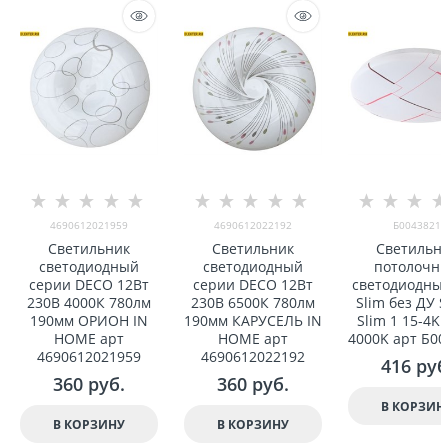
4690612021959
4690612022192
Б0043821
Светильник
Светильник
Светильн
светодиодный
светодиодный
потолочн
серии DECO 12Вт
серии DECO 12Вт
светодиодны
230В 4000К 780лм
230В 6500К 780лм
Slim без ДУ 
190мм ОРИОН IN
190мм КАРУСЕЛЬ IN
Slim 1 15-4K
HOME арт
HOME арт
4000K арт Б00
4690612021959
4690612022192
416
 руб
360
 руб.
360
 руб.
В КОРЗИН
В КОРЗИНУ
В КОРЗИНУ