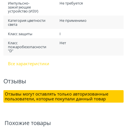
Импульсно-
Не требуется
зажигающее
устройство (ИЗУ)
Категория цветности
Не применимо
света
Класс защиты
I
Класс
Нет
пожаробезопасности
"D"
Все характеристики
Отзывы
Отзывы могут оставлять только авторизованные
пользователи, которые покупали данный товар
Похожие товары