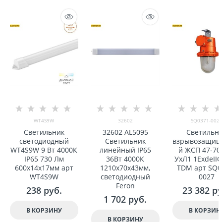
WT4S9W
32602
SQ0371-002
Светильник
32602 AL5095
Светильн
светодиодный
Светильник
взрывозащи
WT4S9W 9 Вт 4000К
линейный IP65
й ЖСП 47-70
IP65 730 Лм
36Вт 4000К
УxЛ1 1ExdeII
600x14x17мм арт
1210x70x43мм,
TDM арт SQ0
WT4S9W
светодиодный
0027
Feron
238
 руб.
23 382
 р
1 702
 руб.
В КОРЗИНУ
В КОРЗИН
В КОРЗИНУ