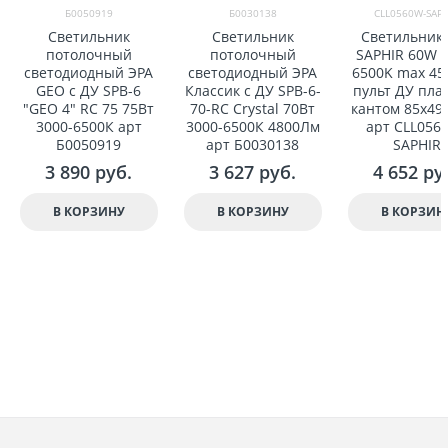
Б0050919
Б0030138
CLL0560W-SAPH
Светильник
Светильник
Светильник
потолочный
потолочный
SAPHIR 60W 3
светодиодный ЭРА
светодиодный ЭРА
6500K max 4
GEO с ДУ SPB-6
Классик с ДУ SPB-6-
пульт ДУ пла
"GEO 4" RC 75 75Вт
70-RC Crystal 70Вт
кантом 85x490
3000-6500К арт
3000-6500К 4800Лм
арт CLL056
Б0050919
арт Б0030138
SAPHIR
3 890
 руб.
3 627
 руб.
4 652
 ру
В КОРЗИНУ
В КОРЗИНУ
В КОРЗИН